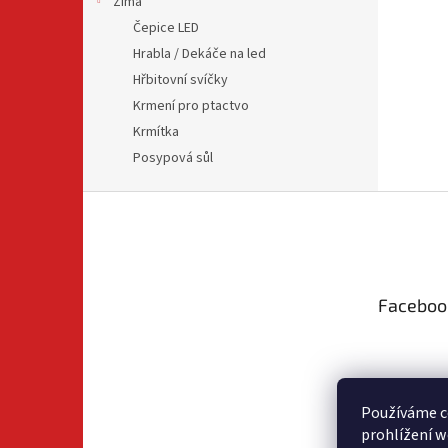
Zima
Čepice LED
Hrabla / Dekáče na led
Hřbitovní svíčky
Krmení pro ptactvo
Krmítka
Posypová sůl
Z
á
p
a
t
Faceboo
í
Používáme c
prohlížení w