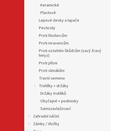
Keramické
Plastové
Lepové desky a lapače
Pesticidy
Proti hlodavcům
Proti mravencům
Proti ostatním škůdcům (savý žravý
hmyz)
Proti plísni
Proti slimákům
Travní semeno
Truhlíky + držáky
Držáky truhlíků
Obyčejné + podmisky
Samozavlažovací
Zahradní náčiní
Zámky / Vložky