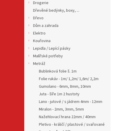
Drogerie
Dřevěné bedýnky, boxy, ...
Dřevo
Dům a zahrada
Elektro
Kouřovina
Lepidla / Lepící pásky
Malířské potřeby
Metráž
Bublinková folie š. 1m
Folie rukáv - 1m/ 1,2m/ 1,6m/ 2,2m
Gumolano - 6mm, 8mm, 10mm
Juta - šíře 1m 2 hustoty
Lano - jutové / s jádrem 4mm - 12mm
Miralon - 2mm, 3mm, 5mm
Nažehlovací hrana 22mm / 40mm
Pletivo - králičí / plastové / svařované