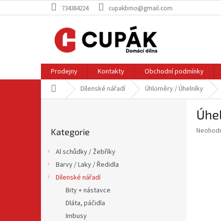
Přejít
734384224
cupakbrno@gmail.com
na
obsah
Prodejny
Kontakty
Obchodní podmínky
Domů
Dílenské nářadí
Úhloměry / Úhelníky
P
Úhe
o
Přeskočit
s
Průměr
Neohod
Kategorie
kategorie
t
hodnoce
r
produkt
Al schůdky / Žebříky
a
je
Barvy / Laky / Ředidla
0,0
n
z
Dílenské nářadí
n
5
í
Bity + nástavce
hvězdič
p
Dláta, páčidla
a
Imbusy