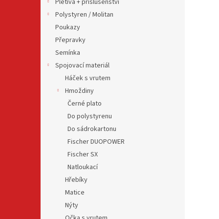
Pletiva + příslušenství
Polystyren / Molitan
Poukazy
Přepravky
Semínka
Spojovací materiál
Háček s vrutem
Hmoždiny
Černé plato
Do polystyrenu
Do sádrokartonu
Fischer DUOPOWER
Fischer SX
Natloukací
Hřebíky
Matice
Nýty
Očka s vrutem