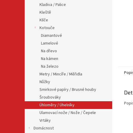
n
Kladiva / Palice
e
Kleště
l
Klíče
Kotouče
Diamantové
Lamelové
Na dřevo
Na kámen
Na železo
Popi
Metry / Mincíře / Měřidla
Nůžky
Smirkové papíry / Brusné houby
Det
Šroubováky
Popi
Úhloměry / Úhelníky
Ulamovací nože / Nože / Čepele
Vrtáky
Domácnost