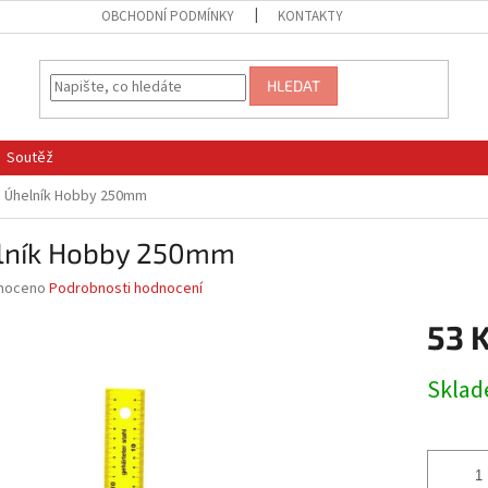
OBCHODNÍ PODMÍNKY
KONTAKTY
HLEDAT
Soutěž
Úhelník Hobby 250mm
lník Hobby 250mm
né
noceno
Podrobnosti hodnocení
ní
53 
u
Měrná
Skla
cena:
ek.