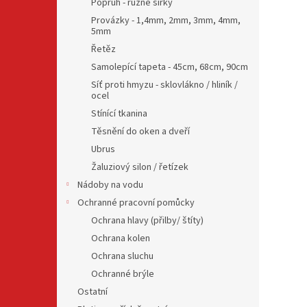
Popruh - různé šířky
Provázky - 1,4mm, 2mm, 3mm, 4mm,
5mm
Řetěz
Samolepící tapeta - 45cm, 68cm, 90cm
Síť proti hmyzu - sklovlákno / hliník /
ocel
Stínící tkanina
Těsnění do oken a dveří
Ubrus
Žaluziový silon / řetízek
Nádoby na vodu
Ochranné pracovní pomůcky
Ochrana hlavy (přilby/ štíty)
Ochrana kolen
Ochrana sluchu
Ochranné brýle
Ostatní