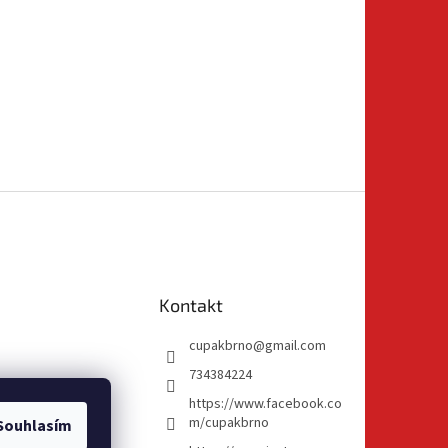
Kontakt
cupakbrno
@
gmail.com
734384224
https://www.facebook.co
m/cupakbrno
Souhlasím