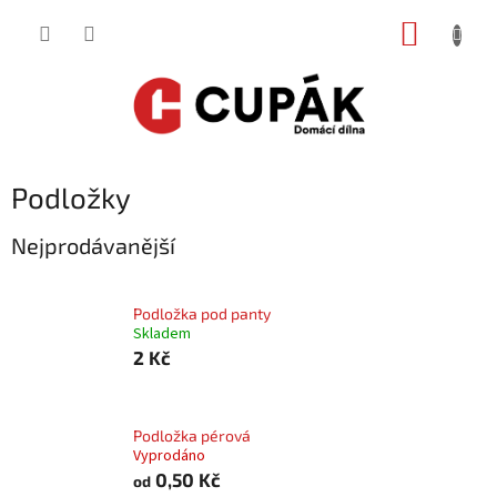
Přejít
NÁKUP
na
obsah
KOŠÍK
Podložky
Nejprodávanější
Podložka pod panty
Skladem
2 Kč
Podložka pérová
Vyprodáno
0,50 Kč
od