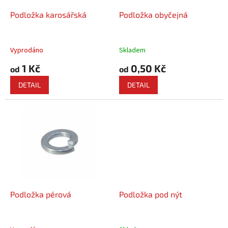
o
d
Podložka karosářská
Podložka obyčejná
u
k
t
Vyprodáno
Skladem
ů
1 Kč
0,50 Kč
od
od
DETAIL
DETAIL
Podložka pérová
Podložka pod nýt