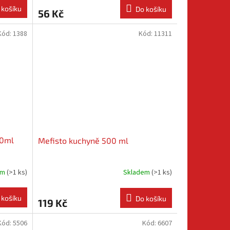
 košíku
Do košíku
56 Kč
Kód:
1388
Kód:
11311
00ml
Mefisto kuchyně 500 ml
em
(
>1 ks
)
Skladem
(
>1 ks
)
 košíku
Do košíku
119 Kč
Kód:
5506
Kód:
6607