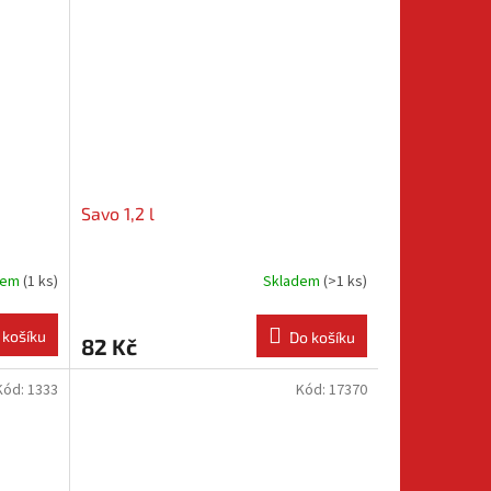
Savo 1,2 l
dem
(
1 ks
)
Skladem
(
>1 ks
)
 košíku
Do košíku
82 Kč
Kód:
1333
Kód:
17370