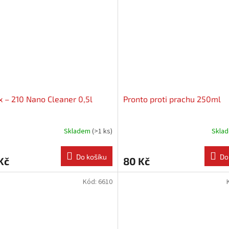
x – 210 Nano Cleaner 0,5l
Pronto proti prachu 250ml
Skladem
(
>1 ks
)
Skla
Do košíku
Do
Kč
80 Kč
Kód:
6610