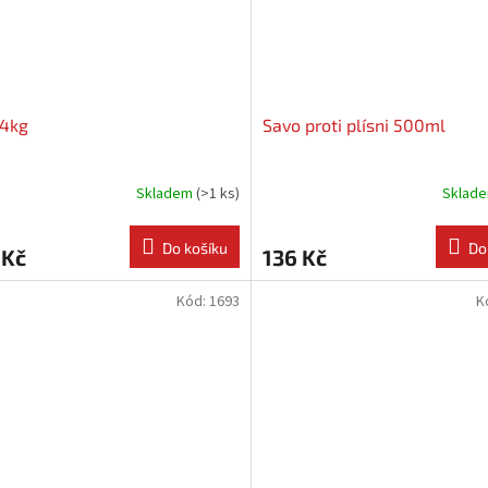
 4kg
Savo proti plísni 500ml
Skladem
(
>1 ks
)
Sklad
Do košíku
Do
 Kč
136 Kč
Kód:
1693
K