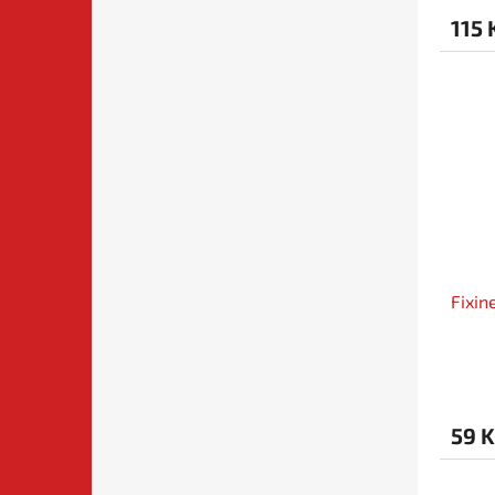
115 
Fixin
59 K