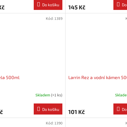
Do košíku
Do
Kč
145 Kč
Kód:
1389
ela 500ml
Larrin Rez a vodní kámen 5
Skladem
(
>1 ks
)
Sklad
Do košíku
Do
č
101 Kč
Kód:
1390