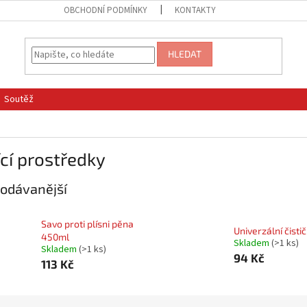
OBCHODNÍ PODMÍNKY
KONTAKTY
HLEDAT
Soutěž
ící prostředky
odávanější
Savo proti plísni pěna
Univerzální čistič,
450ml
Skladem
(
>1 ks
)
Skladem
(
>1 ks
)
94 Kč
113 Kč