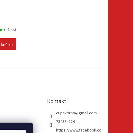
em
(
>1 ks
)
 košíku
Kontakt
cupakbrno
@
gmail.com
734384224
https://www.facebook.co