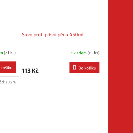
Savo proti plísni pěna 450ml
em
(
>1 ks
)
Skladem
(
>1 ks
)
 košíku
Do košíku
113 Kč
ód:
13576