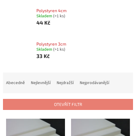
Polystyren 4cm
Skladem
(
>1 ks
)
44 Kč
Polystyren 3cm
Skladem
(
>1 ks
)
33 Kč
Ř
a
Abecedně
Nejlevnější
Nejdražší
Nejprodávanější
z
e
n
OTEVŘÍT FILTR
í
p
V
r
ý
o
p
d