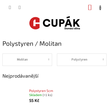
Přejít
NÁKUP
na
obsah
KOŠÍK
Polystyren / Molitan
Molitan
Polystyren
Nejprodávanější
Polystyren 5cm
Skladem
(
>1 ks
)
55 Kč