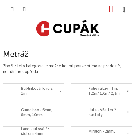
Přejít
NÁKUP
na
obsah
KOŠÍK
Metráž
Zboží z této kategorie je možné koupit pouze přímo na prodejně,
neměříme dopředu
Bublinková folie š.
Folie rukáv - 1m/
1m
1,2m/ 1,6m/ 2,2m
Gumolano - 6mm,
Juta - šíře 1m 2
8mm, 10mm
hustoty
Lano - jutové / s
Miralon - 2mm,
jádrem 4mm -