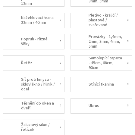
3mm, 5mm
12mm
Pletivo - králičí /
Nažehlovací hrana
plastové /
22mm / 40mm
svařované
Provázky - 1,4mm,
Popruh - různé
2mm, 3mm, 4mm,
šířky
5mm
Samolepící tapeta
Řetěz
- 45cm, 68cm,
90cm
Síť proti hmyzu -
sklovlákno / hliník /
Stínící tkanina
ocel
Těsnění do oken a
Ubrus
dveří
Žaluziový silon /
řetízek