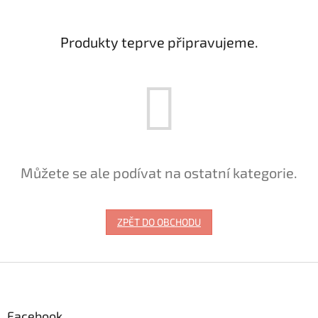
Produkty teprve připravujeme.
Můžete se ale podívat na ostatní kategorie.
ZPĚT DO OBCHODU
Z
á
p
a
Facebook