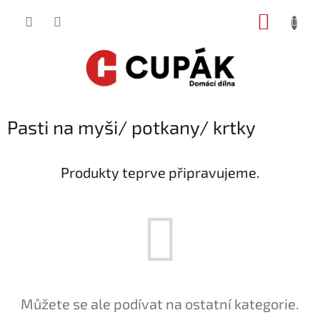
Přejít
NÁKUP
na
obsah
KOŠÍK
Pasti na myši/ potkany/ krtky
Produkty teprve připravujeme.
Můžete se ale podívat na ostatní kategorie.