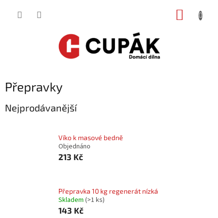
Přejít
NÁKUP
na
obsah
KOŠÍK
Přepravky
Nejprodávanější
Víko k masové bedně
Objednáno
213 Kč
Přepravka 10 kg regenerát nízká
Skladem
(
>1 ks
)
143 Kč