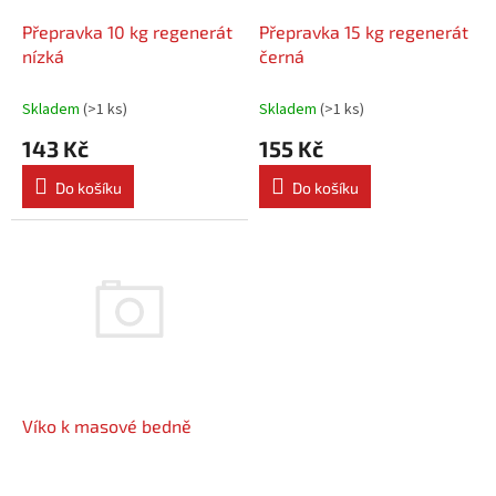
o
d
Přepravka 10 kg regenerát
Přepravka 15 kg regenerát
u
nízká
černá
k
t
Skladem
(
>1 ks
)
Skladem
(
>1 ks
)
ů
143 Kč
155 Kč
Do košíku
Do košíku
Víko k masové bedně