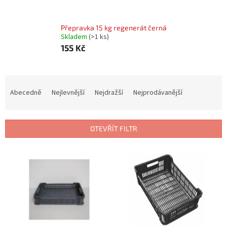
Přepravka 15 kg regenerát černá
Skladem
(
>1 ks
)
155 Kč
Ř
a
Abecedně
Nejlevnější
Nejdražší
Nejprodávanější
z
e
n
OTEVŘÍT FILTR
í
p
V
r
ý
o
p
d
i
u
s
k
p
t
r
ů