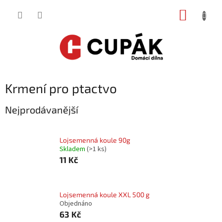
Přejít
NÁKUP
na
obsah
KOŠÍK
Krmení pro ptactvo
Nejprodávanější
Lojsemenná koule 90g
Skladem
(
>1 ks
)
11 Kč
Lojsemenná koule XXL 500 g
Objednáno
63 Kč