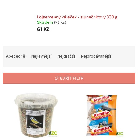
Lojsemenný váleček - slunečnicový 330 g
Skladem
(
>1 ks
)
61 Kč
Ř
a
Abecedně
Nejlevnější
Nejdražší
Nejprodávanější
z
e
n
OTEVŘÍT FILTR
í
p
V
r
ý
o
p
d
i
u
s
k
p
t
r
ů