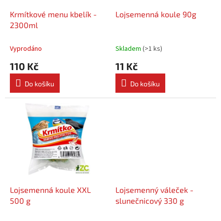
o
d
Krmítkové menu kbelík -
Lojsemenná koule 90g
u
2300ml
k
t
Vyprodáno
Skladem
(
>1 ks
)
ů
110 Kč
11 Kč
Do košíku
Do košíku
Lojsemenná koule XXL
Lojsemenný váleček -
500 g
slunečnicový 330 g