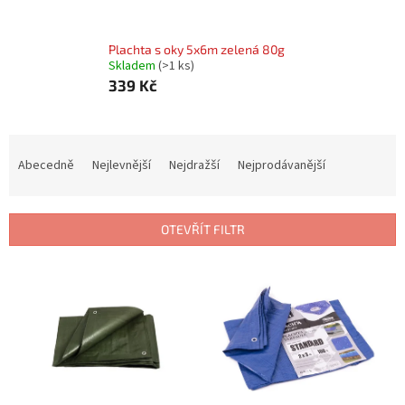
Plachta s oky 5x6m zelená 80g
Skladem
(
>1 ks
)
339 Kč
Ř
a
Abecedně
Nejlevnější
Nejdražší
Nejprodávanější
z
e
n
OTEVŘÍT FILTR
í
p
V
r
ý
o
p
d
i
u
s
k
p
t
r
ů