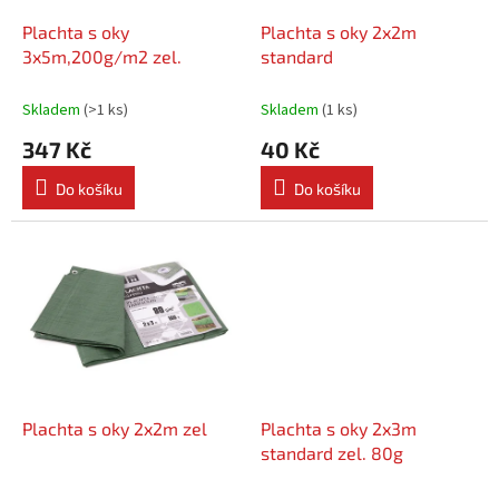
o
d
Plachta s oky
Plachta s oky 2x2m
u
3x5m,200g/m2 zel.
standard
k
t
Skladem
(
>1 ks
)
Skladem
(
1 ks
)
ů
347 Kč
40 Kč
Do košíku
Do košíku
Plachta s oky 2x2m zel
Plachta s oky 2x3m
standard zel. 80g