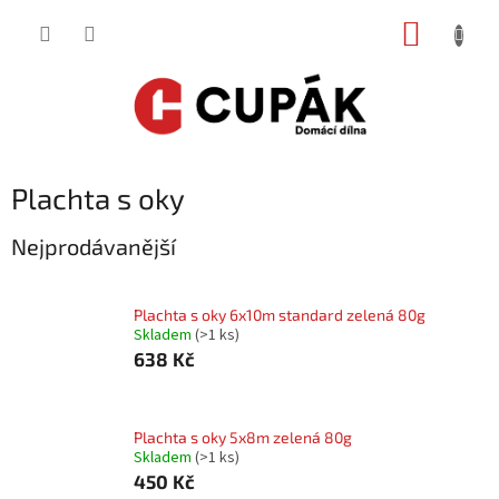
Přejít
NÁKUP
na
obsah
KOŠÍK
Plachta s oky
Nejprodávanější
Plachta s oky 6x10m standard zelená 80g
Skladem
(
>1 ks
)
638 Kč
Plachta s oky 5x8m zelená 80g
Skladem
(
>1 ks
)
450 Kč