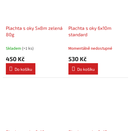
Plachta s oky 5x8m zelená
Plachta s oky 6x10m
80g
standard
Skladem
(
>1 ks
)
Momentálně nedostupné
450 Kč
530 Kč
Do košíku
Do košíku