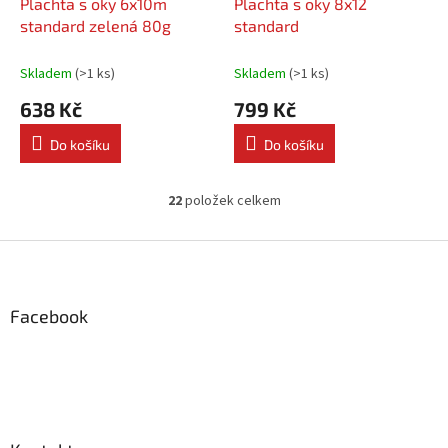
Plachta s oky 6x10m
Plachta s oky 8x12
standard zelená 80g
standard
Skladem
(
>1 ks
)
Skladem
(
>1 ks
)
638 Kč
799 Kč
Do košíku
Do košíku
22
položek celkem
O
v
l
Z
á
á
d
p
a
a
Facebook
c
t
í
í
p
r
v
k
y