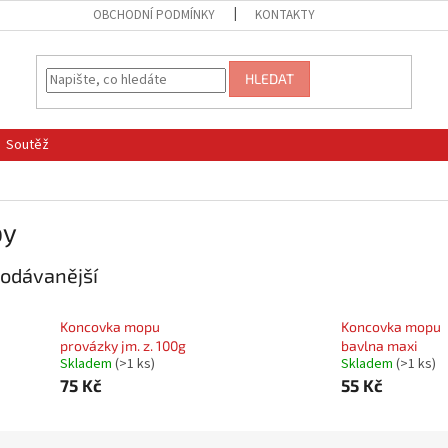
OBCHODNÍ PODMÍNKY
KONTAKTY
HLEDAT
Soutěž
py
odávanější
Koncovka mopu
Koncovka mopu
provázky jm. z. 100g
bavlna maxi
Skladem
(
>1 ks
)
Skladem
(
>1 ks
)
75 Kč
55 Kč