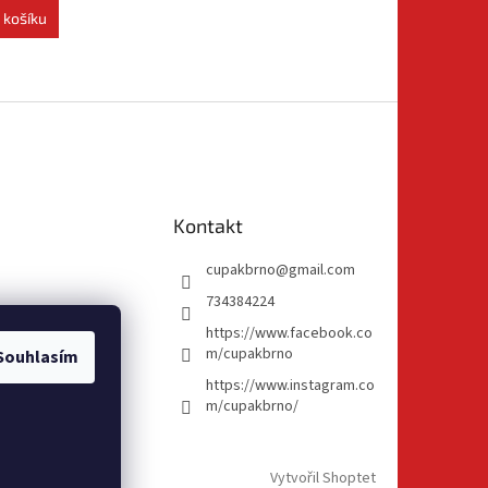
 košíku
Kontakt
cupakbrno
@
gmail.com
734384224
https://www.facebook.co
m/cupakbrno
Souhlasím
https://www.instagram.co
m/cupakbrno/
Vytvořil Shoptet