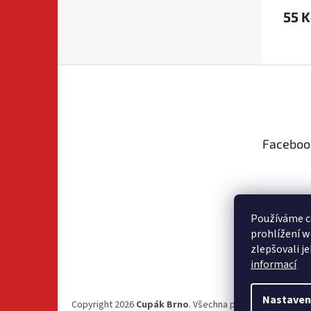
55 K
Z
á
p
a
t
Faceboo
í
Používáme c
prohlížení w
zlepšovali j
informací
Nastaven
Copyright 2026
Cupák Brno
. Všechna práva vyhrazena.