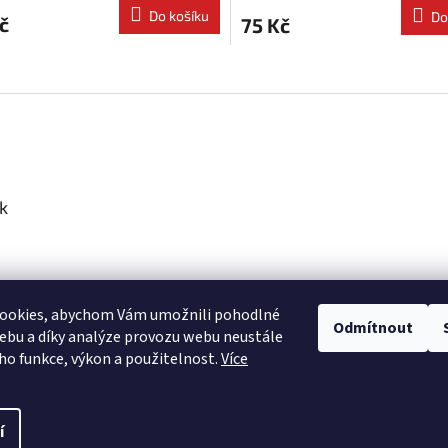
Do košíku
Do
č
75 Kč
O
v
l
á
d
a
c
í
k
p
r
v
k
y
ookies, abychom Vám umožnili pohodlné
v
Odmítnout
ebu a díky analýze provozu webu neustále
ý
p
eho funkce, výkon a použitelnost.
Více
i
s
u
í