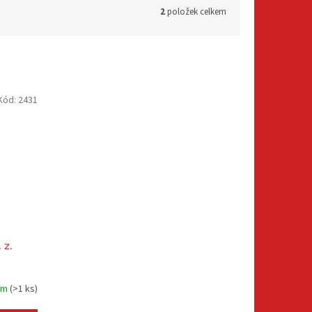
2
položek celkem
Kód:
2431
 z.
em
(
>1 ks
)