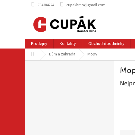
Přejít
734384224
cupakbrno@gmail.com
na
obsah
Prodejny
Kontakty
Obchodní podmínky
Domů
Dům a zahrada
Mopy
P
Mo
o
s
Nejpr
t
r
a
n
n
í
p
a
Ř