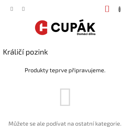
Přejít
NÁKUP
na
obsah
KOŠÍK
Králičí pozink
Produkty teprve připravujeme.
Můžete se ale podívat na ostatní kategorie.