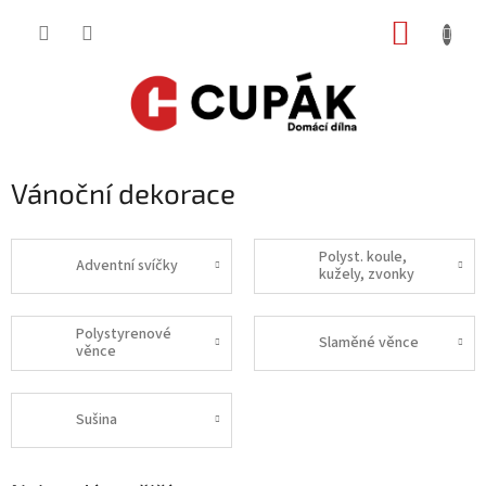
Přejít
NÁKUP
na
obsah
KOŠÍK
Vánoční dekorace
Polyst. koule,
Adventní svíčky
kužely, zvonky
Polystyrenové
Slaměné věnce
věnce
Sušina