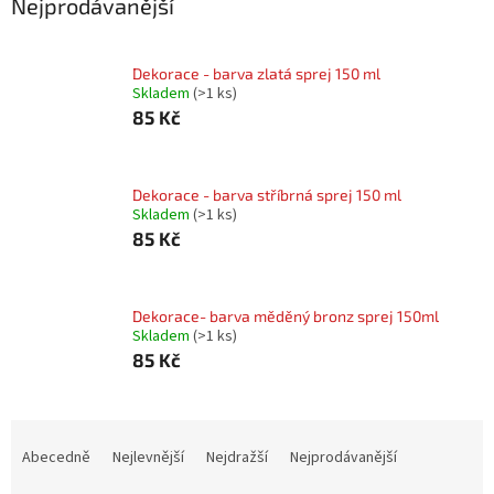
Nejprodávanější
Dekorace - barva zlatá sprej 150 ml
Skladem
(
>1 ks
)
85 Kč
Dekorace - barva stříbrná sprej 150 ml
Skladem
(
>1 ks
)
85 Kč
Dekorace- barva měděný bronz sprej 150ml
Skladem
(
>1 ks
)
85 Kč
Ř
a
Abecedně
Nejlevnější
Nejdražší
Nejprodávanější
z