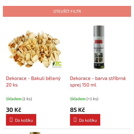
e
n
OTEVŘÍT FILTR
í
p
V
r
ý
o
p
d
i
u
s
k
p
t
r
ů
o
d
Dekorace - Bakuli bělený
Dekorace - barva stříbrná
u
20 ks
sprej 150 ml
k
t
Skladem
(
1 ks
)
Skladem
(
>1 ks
)
ů
30 Kč
85 Kč
Do košíku
Do košíku