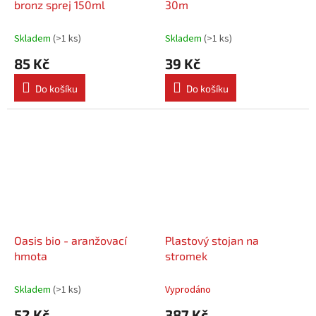
bronz sprej 150ml
30m
Skladem
(
>1 ks
)
Skladem
(
>1 ks
)
85 Kč
39 Kč
Do košíku
Do košíku
Oasis bio - aranžovací
Plastový stojan na
hmota
stromek
Skladem
(
>1 ks
)
Vyprodáno
52 Kč
387 Kč