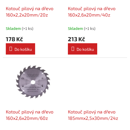
o
d
Kotouč pilový na dřevo
Kotouč pilový na dřevo
u
160x2,2x20mm/20z
160x2,6x20mm/40z
k
t
Skladem
(
>1 ks
)
Skladem
(
>1 ks
)
ů
178 Kč
213 Kč
Do košíku
Do košíku
Kotouč pilový na dřevo
Kotouč pilový na dřevo
160x2,6x20mm/60z
185mmx2,5x30mm/24z