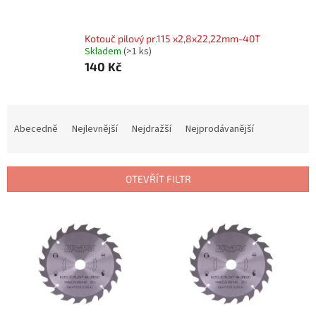
Kotouč pilový pr.115 x2,8x22,22mm-40T
Skladem
(
>1 ks
)
140 Kč
Ř
a
Abecedně
Nejlevnější
Nejdražší
Nejprodávanější
z
e
n
OTEVŘÍT FILTR
í
p
V
r
ý
o
p
d
i
u
s
k
p
t
r
ů