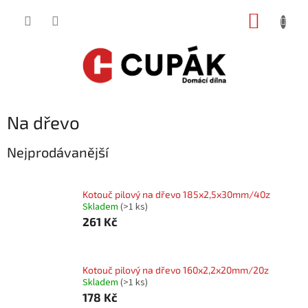
Přejít
NÁKUP
na
obsah
KOŠÍK
Na dřevo
Nejprodávanější
Kotouč pilový na dřevo 185x2,5x30mm/40z
Skladem
(
>1 ks
)
261 Kč
Kotouč pilový na dřevo 160x2,2x20mm/20z
Skladem
(
>1 ks
)
178 Kč