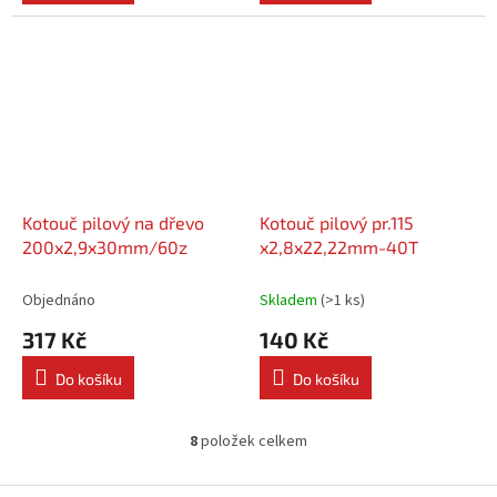
Kotouč pilový na dřevo
Kotouč pilový pr.115
200x2,9x30mm/60z
x2,8x22,22mm-40T
Objednáno
Skladem
(
>1 ks
)
317 Kč
140 Kč
Do košíku
Do košíku
8
položek celkem
O
v
l
Z