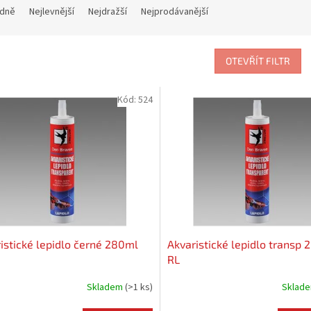
dně
Nejlevnější
Nejdražší
Nejprodávanější
OTEVŘÍT FILTR
Kód:
524
istické lepidlo černé 280ml
Akvaristické lepidlo transp
RL
Skladem
(
>1 ks
)
Sklad