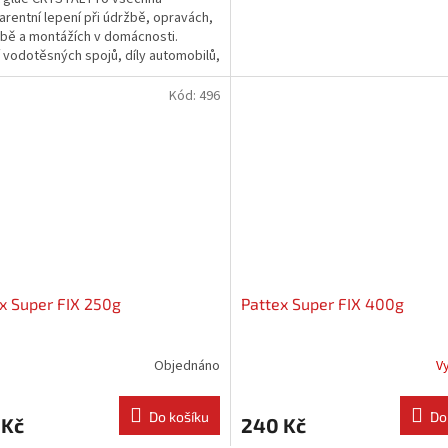
arentní lepení při údržbě, opravách,
bě a montážích v domácnosti.
 vodotěsných spojů, díly automobilů,
ů, autobusů,...
Kód:
496
x Super FIX 250g
Pattex Super FIX 400g
Objednáno
V
Do košíku
Do
 Kč
240 Kč