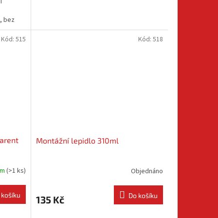
í
, bez
Kód:
515
Kód:
518
arent
Montážní lepidlo 310ml
em
(
>1 ks
)
Objednáno
 košíku
Do košíku
135 Kč