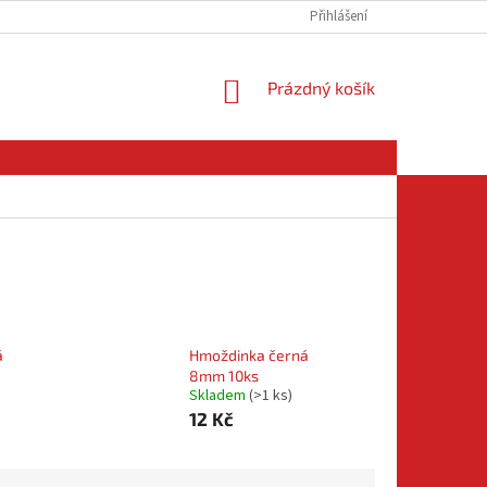
Přihlášení
NÁKUPNÍ
Prázdný košík
KOŠÍK
á
Hmoždinka černá
8mm 10ks
Skladem
(
>1 ks
)
12 Kč