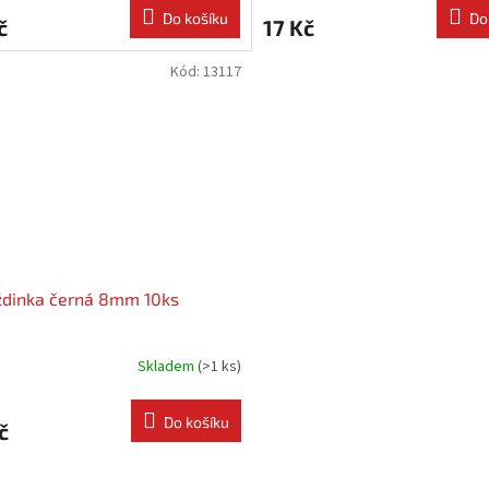
Do košíku
Do
č
17 Kč
Kód:
13117
dinka černá 8mm 10ks
Skladem
(
>1 ks
)
Do košíku
č
O