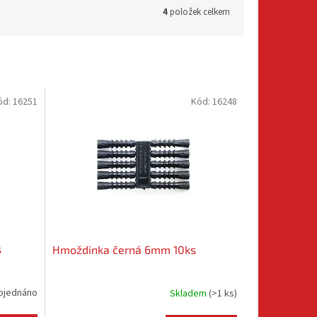
4
položek celkem
ód:
16251
Kód:
16248
s
Hmoždinka černá 6mm 10ks
bjednáno
Skladem
(
>1 ks
)