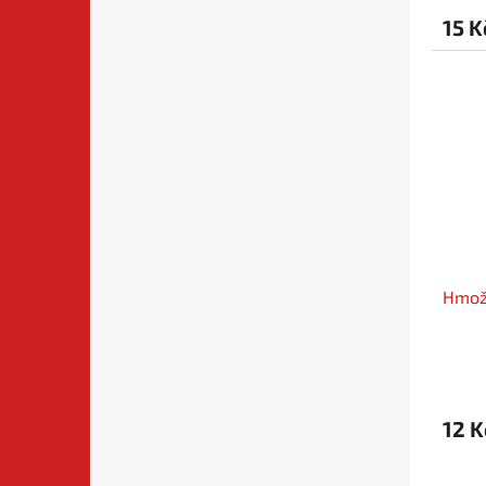
15 K
Hmož
12 K