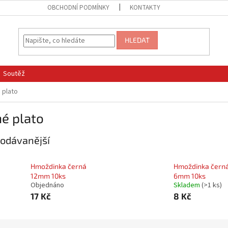
OBCHODNÍ PODMÍNKY
KONTAKTY
HLEDAT
Soutěž
 plato
é plato
odávanější
Hmoždinka černá
Hmoždinka čern
12mm 10ks
6mm 10ks
Objednáno
Skladem
(
>1 ks
)
17 Kč
8 Kč