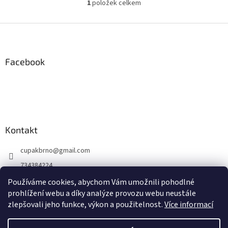
1
položek celkem
O
v
l
Z
á
á
d
p
a
a
Facebook
c
t
í
í
p
r
v
k
y
Kontakt
v
ý
cupakbrno
@
gmail.com
p
i
734384224
s
https://www.facebook.com/cupakbrno
u
Používáme cookies, abychom Vám umožnili pohodlné
prohlížení webu a díky analýze provozu webu neustále
https://www.instagram.com/cupakbrno/
zlepšovali jeho funkce, výkon a použitelnost.
Více informací