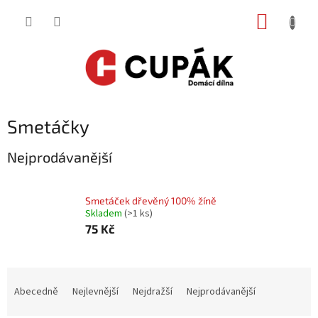
Přejít
NÁKUP
na
obsah
KOŠÍK
Smetáčky
Nejprodávanější
Smetáček dřevěný 100% žíně
Skladem
(
>1 ks
)
75 Kč
Ř
a
Abecedně
Nejlevnější
Nejdražší
Nejprodávanější
z