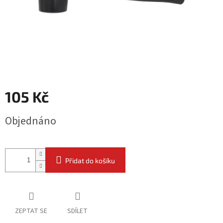
105 Kč
Měrná
Objednáno
cena:
Přidat do košíku
ZEPTAT SE
SDÍLET