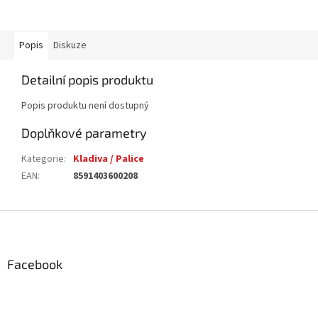
Popis
Diskuze
Detailní popis produktu
Popis produktu není dostupný
Doplňkové parametry
Kategorie
:
Kladiva / Palice
EAN
:
8591403600208
Z
á
p
a
Facebook
t
í