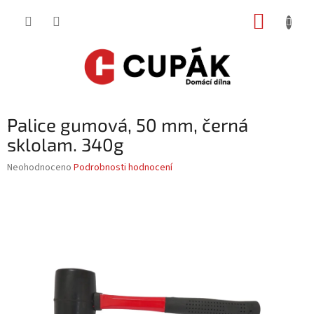
Přejít
NÁKUP
na
obsah
KOŠÍK
Palice gumová, 50 mm, černá
sklolam. 340g
Průměrné
Neohodnoceno
Podrobnosti hodnocení
hodnocení
produktu
je
0,0
z
5
hvězdiček.