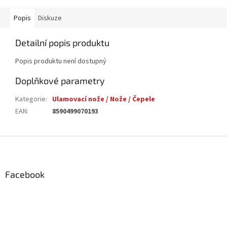
Popis
Diskuze
Detailní popis produktu
Popis produktu není dostupný
Doplňkové parametry
Kategorie
:
Ulamovací nože / Nože / Čepele
EAN
:
8590499070193
Z
á
p
a
Facebook
t
í