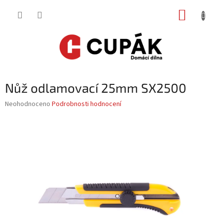
Přejít
NÁKUP
na
obsah
KOŠÍK
Nůž odlamovací 25mm SX2500
Průměrné
Neohodnoceno
Podrobnosti hodnocení
hodnocení
produktu
je
0,0
z
5
hvězdiček.