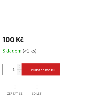
100 Kč
Měrná
Skladem
(
>1 ks
)
cena:
Přidat do košíku
ZEPTAT SE
SDÍLET