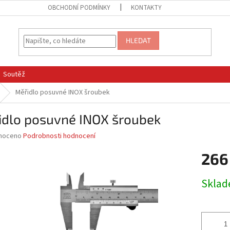
OBCHODNÍ PODMÍNKY
KONTAKTY
HLEDAT
Soutěž
Měřidlo posuvné INOX šroubek
idlo posuvné INOX šroubek
né
noceno
Podrobnosti hodnocení
ní
266
u
Měrná
Skla
cena:
ek.