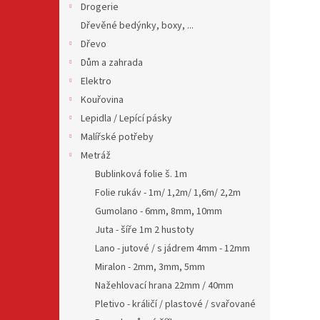
Drogerie
Dřevěné bedýnky, boxy, ...
Dřevo
Dům a zahrada
Elektro
Kouřovina
Lepidla / Lepící pásky
Malířské potřeby
Metráž
Bublinková folie š. 1m
Folie rukáv - 1m/ 1,2m/ 1,6m/ 2,2m
Gumolano - 6mm, 8mm, 10mm
Juta - šíře 1m 2 hustoty
Lano - jutové / s jádrem 4mm - 12mm
Miralon - 2mm, 3mm, 5mm
Nažehlovací hrana 22mm / 40mm
Pletivo - králičí / plastové / svařované