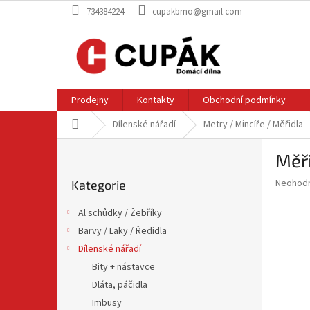
Přejít
734384224
cupakbrno@gmail.com
na
obsah
Prodejny
Kontakty
Obchodní podmínky
Domů
Dílenské nářadí
Metry / Mincíře / Měřidla
P
Měř
o
Přeskočit
s
Průměr
Neohod
Kategorie
kategorie
t
hodnoce
r
produkt
Al schůdky / Žebříky
a
je
Barvy / Laky / Ředidla
0,0
n
z
Dílenské nářadí
n
5
í
Bity + nástavce
hvězdič
p
Dláta, páčidla
a
Imbusy