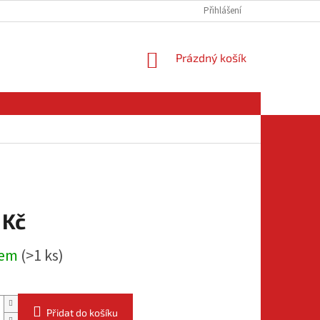
Přihlášení
NÁKUPNÍ
Prázdný košík
KOŠÍK
 Kč
dem
(
>1 ks
)
Přidat do košíku