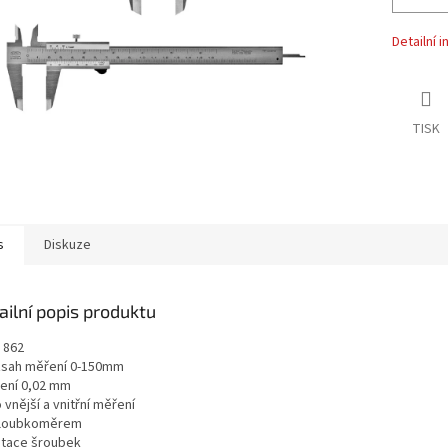
Detailní 
TISK
s
Diskuze
ailní popis produktu
 862
zsah měření 0-150mm
lení 0,02 mm
 vnější a vnitřní měření
hloubkoměrem
etace šroubek