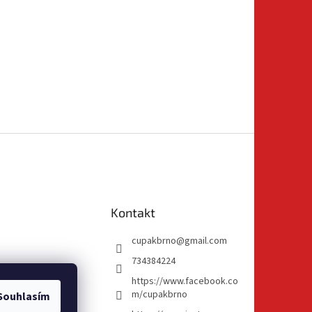
Kontakt
cupakbrno
@
gmail.com
734384224
https://www.facebook.co
m/cupakbrno
Souhlasím