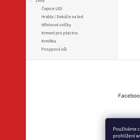
Zima
Čepice LED
Hrabla / Dekáče na led
Hřbitovní svíčky
Krmení pro ptactvo
Krmítka
Posypová sůl
Z
á
p
a
t
Faceboo
í
Používáme c
prohlížení w