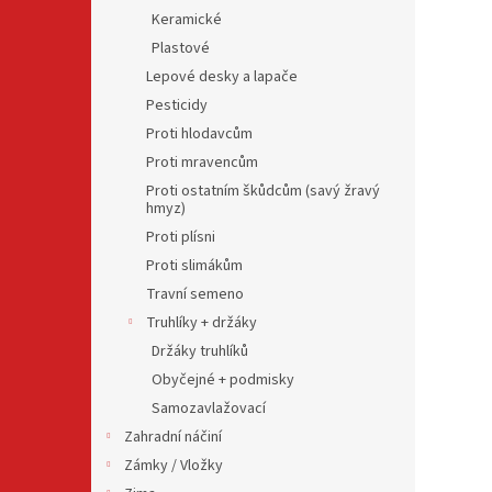
Keramické
Plastové
Lepové desky a lapače
Pesticidy
Proti hlodavcům
Proti mravencům
Proti ostatním škůdcům (savý žravý
hmyz)
Proti plísni
Proti slimákům
Travní semeno
Truhlíky + držáky
Držáky truhlíků
Obyčejné + podmisky
Samozavlažovací
Zahradní náčiní
Zámky / Vložky