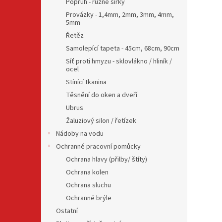
Popruh - různé šířky
Provázky - 1,4mm, 2mm, 3mm, 4mm,
5mm
Řetěz
Samolepící tapeta - 45cm, 68cm, 90cm
Síť proti hmyzu - sklovlákno / hliník /
ocel
Stínící tkanina
Těsnění do oken a dveří
Ubrus
Žaluziový silon / řetízek
Nádoby na vodu
Ochranné pracovní pomůcky
Ochrana hlavy (přilby/ štíty)
Ochrana kolen
Ochrana sluchu
Ochranné brýle
Ostatní