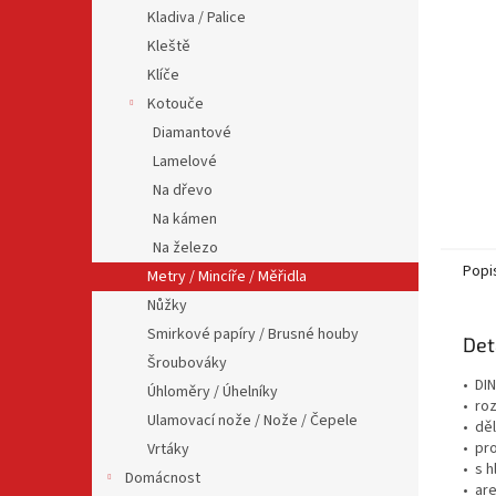
n
Kladiva / Palice
e
Kleště
l
Klíče
Kotouče
Diamantové
Lamelové
Na dřevo
Na kámen
Na železo
Popi
Metry / Mincíře / Měřidla
Nůžky
Smirkové papíry / Brusné houby
Det
Šroubováky
• DIN
Úhloměry / Úhelníky
• ro
Ulamovací nože / Nože / Čepele
• dě
• pro
Vrtáky
• s 
Domácnost
• ar