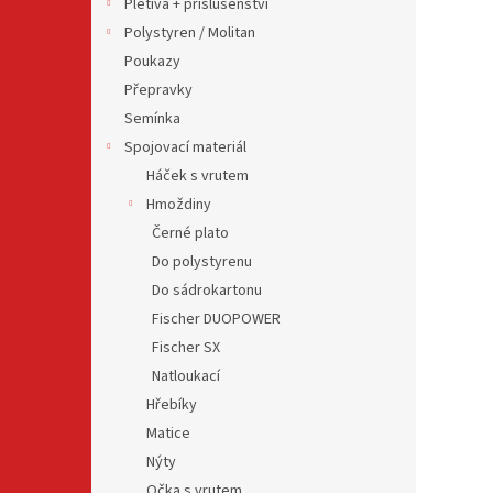
Pletiva + příslušenství
Polystyren / Molitan
Poukazy
Přepravky
Semínka
Spojovací materiál
Háček s vrutem
Hmoždiny
Černé plato
Do polystyrenu
Do sádrokartonu
Fischer DUOPOWER
Fischer SX
Natloukací
Hřebíky
Matice
Nýty
Očka s vrutem