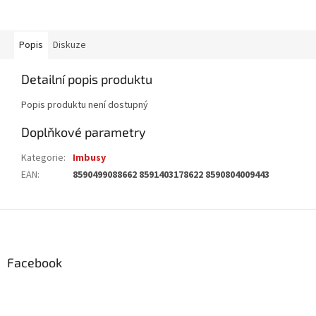
Popis
Diskuze
Detailní popis produktu
Popis produktu není dostupný
Doplňkové parametry
Kategorie
:
Imbusy
EAN
:
8590499088662 8591403178622 8590804009443
Z
á
p
a
Facebook
t
í