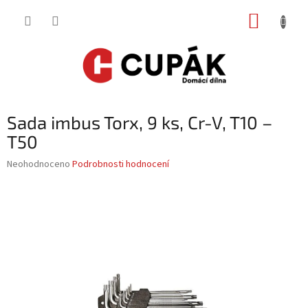
Přejít
NÁKUP
na
obsah
KOŠÍK
Sada imbus Torx, 9 ks, Cr-V, T10 –
T50
Průměrné
Neohodnoceno
Podrobnosti hodnocení
hodnocení
produktu
je
0,0
z
5
hvězdiček.