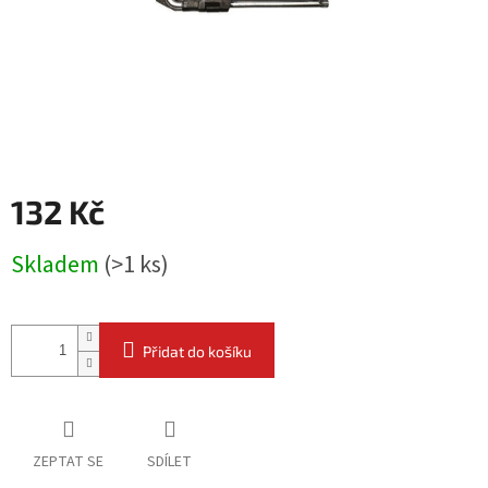
132 Kč
Měrná
Skladem
(
>1 ks
)
cena:
Přidat do košíku
ZEPTAT SE
SDÍLET