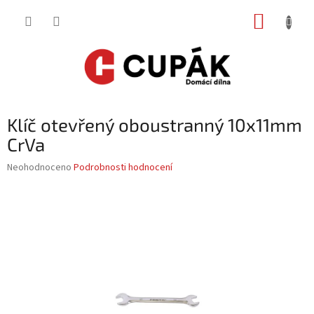
Přejít
NÁKUP
na
obsah
KOŠÍK
Klíč otevřený oboustranný 10x11mm
CrVa
Průměrné
Neohodnoceno
Podrobnosti hodnocení
hodnocení
produktu
je
0,0
z
5
hvězdiček.