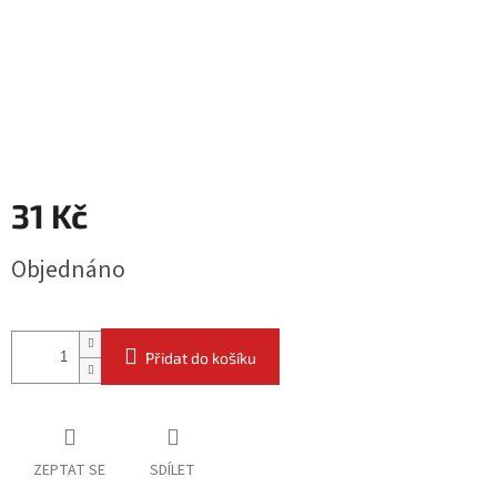
31 Kč
Měrná
Objednáno
cena:
Přidat do košíku
ZEPTAT SE
SDÍLET