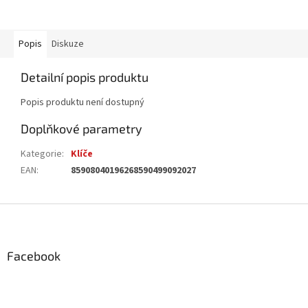
Popis
Diskuze
Detailní popis produktu
Popis produktu není dostupný
Doplňkové parametry
Kategorie
:
Klíče
EAN
:
85908040196268590499092027
Z
á
p
a
Facebook
t
í