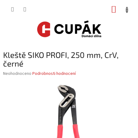
Přejít
NÁKUP
na
obsah
KOŠÍK
Kleště SIKO PROFI, 250 mm, CrV,
černé
Průměrné
Neohodnoceno
Podrobnosti hodnocení
hodnocení
produktu
je
0,0
z
5
hvězdiček.