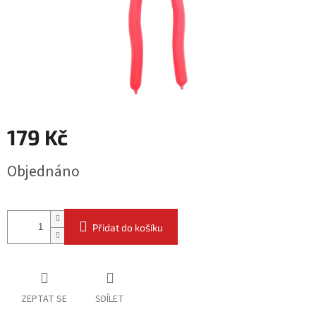
179 Kč
Měrná
Objednáno
cena:
Přidat do košíku
ZEPTAT SE
SDÍLET