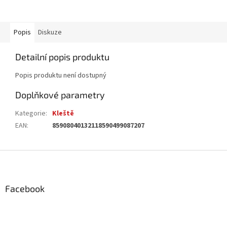
Popis
Diskuze
Detailní popis produktu
Popis produktu není dostupný
Doplňkové parametry
Kategorie
:
Kleště
EAN
:
85908040132118590499087207
Z
á
p
a
Facebook
t
í