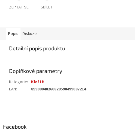
ZEPTAT SE
SDÍLET
Popis
Diskuze
Detailní popis produktu
Doplňkové parametry
Kategorie
:
Kleště
EAN
:
85908040260828590499087214
Z
á
p
a
Facebook
t