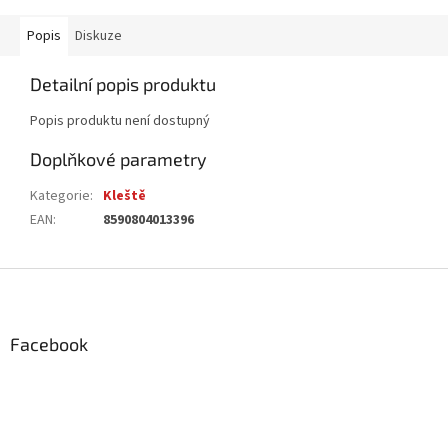
Popis
Diskuze
Detailní popis produktu
Popis produktu není dostupný
Doplňkové parametry
Kategorie
:
Kleště
EAN
:
8590804013396
Z
á
p
a
Facebook
t
í