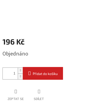
196 Kč
Měrná
Objednáno
cena:
Přidat do košíku
ZEPTAT SE
SDÍLET