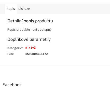
Popis
Diskuze
Detailní popis produktu
Popis produktu není dostupný
Doplňkové parametry
Kategorie
:
Kleště
EAN
:
8590804013372
Z
á
p
a
Facebook
t
í