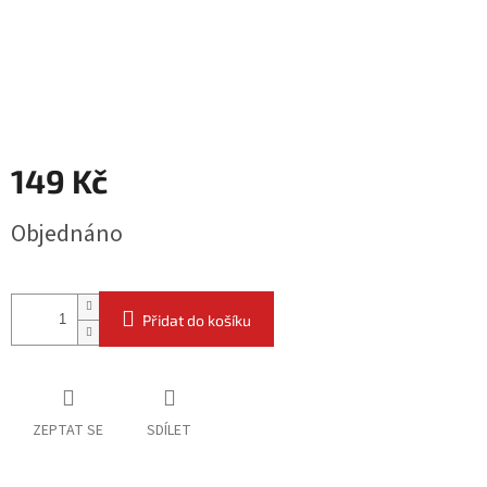
149 Kč
Měrná
Objednáno
cena:
Přidat do košíku
ZEPTAT SE
SDÍLET