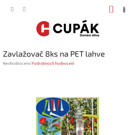
Přejít
NÁKUP
na
obsah
KOŠÍK
Zavlažovač 8ks na PET lahve
Průměrné
Neohodnoceno
Podrobnosti hodnocení
hodnocení
produktu
je
0,0
z
5
hvězdiček.