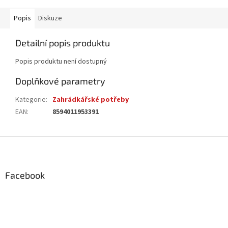
Popis
Diskuze
Detailní popis produktu
Popis produktu není dostupný
Doplňkové parametry
Kategorie
:
Zahrádkářské potřeby
EAN
:
8594011953391
Z
á
p
a
Facebook
t
í