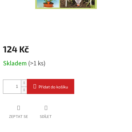
124 Kč
Měrná
Skladem
(
>1 ks
)
cena:
Přidat do košíku
ZEPTAT SE
SDÍLET