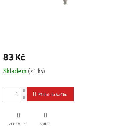
83 Kč
Měrná
Skladem
(
>1 ks
)
cena:
Přidat do košíku
ZEPTAT SE
SDÍLET