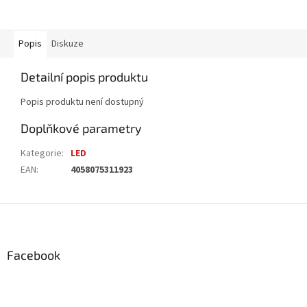
Popis
Diskuze
Detailní popis produktu
Popis produktu není dostupný
Doplňkové parametry
Kategorie
:
LED
EAN
:
4058075311923
Z
á
p
a
Facebook
t
í