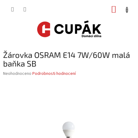
Přejít
NÁKUP
na
obsah
KOŠÍK
Žárovka OSRAM E14 7W/60W malá
baňka SB
Průměrné
Neohodnoceno
Podrobnosti hodnocení
hodnocení
produktu
je
0,0
z
5
hvězdiček.