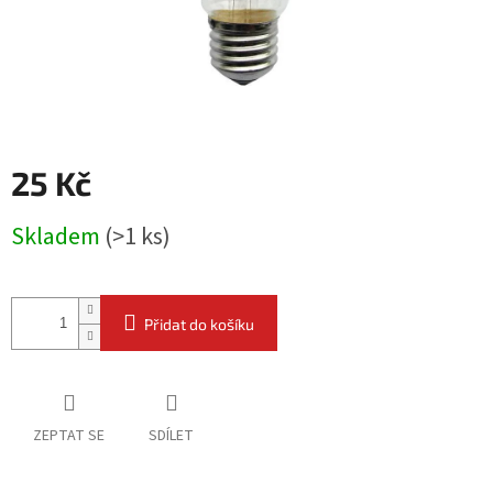
25 Kč
Měrná
Skladem
(
>1 ks
)
cena:
Přidat do košíku
ZEPTAT SE
SDÍLET