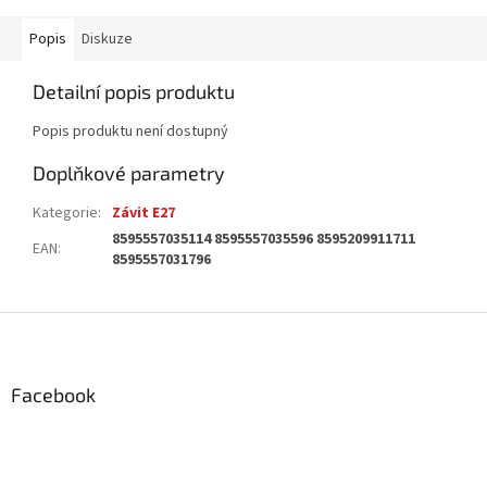
Popis
Diskuze
Detailní popis produktu
Popis produktu není dostupný
Doplňkové parametry
Kategorie
:
Závit E27
8595557035114 8595557035596 8595209911711
EAN
:
8595557031796
Z
á
p
a
Facebook
t
í