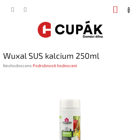
Přejít
NÁKUP
na
obsah
KOŠÍK
Wuxal SUS kalcium 250ml
Průměrné
Neohodnoceno
Podrobnosti hodnocení
hodnocení
produktu
je
0,0
z
5
hvězdiček.