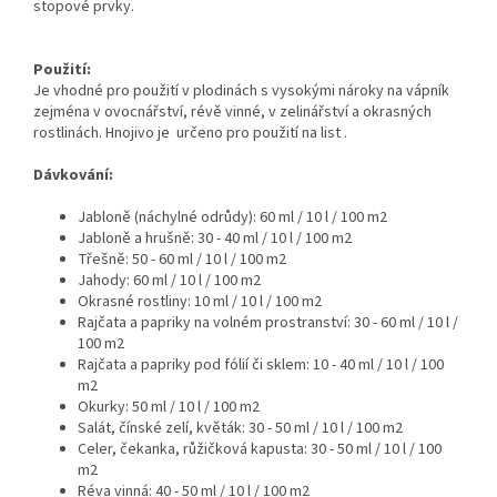
stopové prvky.
Použití:
Je vhodné pro použití v plodinách s vysokými nároky na vápník
zejména v ovocnářství, révě vinné, v zelinářství a okrasných
rostlinách. Hnojivo je určeno pro použití na list .
Dávkování:
Jabloně (náchylné odrůdy): 60 ml / 10 l / 100 m2
Jabloně a hrušně: 30 - 40 ml / 10 l / 100 m2
Třešně: 50 - 60 ml / 10 l / 100 m2
Jahody: 60 ml / 10 l / 100 m2
Okrasné rostliny: 10 ml / 10 l / 100 m2
Rajčata a papriky na volném prostranství: 30 - 60 ml / 10 l /
100 m2
Rajčata a papriky pod fólií či sklem: 10 - 40 ml / 10 l / 100
m2
Okurky: 50 ml / 10 l / 100 m2
Salát, čínské zelí, květák: 30 - 50 ml / 10 l / 100 m2
Celer, čekanka, růžičková kapusta: 30 - 50 ml / 10 l / 100
m2
Réva vinná: 40 - 50 ml / 10 l / 100 m2