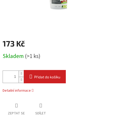
173 Kč
Měrná
Skladem
(
>1 ks
)
cena:
Přidat do košíku
Detailní informace
ZEPTAT SE
SDÍLET