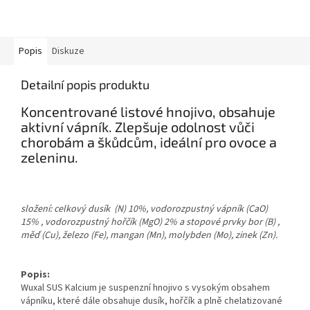
Popis
Diskuze
Detailní popis produktu
Koncentrované listové hnojivo, obsahuje
aktivní vápník. Zlepšuje odolnost vůči
chorobám a škůdcům, ideální pro ovoce a
zeleninu.
složení: celkový dusík (N) 10%, vodorozpustný vápník (CaO)
15% , vodorozpustný hořčík (MgO) 2% a stopové prvky bor (B) ,
měď (Cu), železo (Fe), mangan (Mn), molybden (Mo), zinek (Zn).
Popis:
Wuxal SUS Kalcium je suspenzní hnojivo s vysokým obsahem
vápníku, které dále obsahuje dusík, hořčík a plně chelatizované