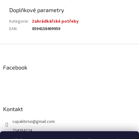
Doplňkové parametry
Kategorie
:
Zahrádkářské potřeby
EAN
:
8594158409959
Z
á
p
a
Facebook
t
í
Kontakt
cupakbrno
@
gmail.com
734384224