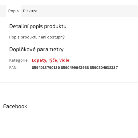
Popis
Diskuze
Detailní popis produktu
Popis produktu není dostupný
Doplňkové parametry
Kategorie
:
Lopaty, rýče, vidle
EAN
:
8594013790130 8590499043968 8590804038337
Z
á
p
a
Facebook
t
í