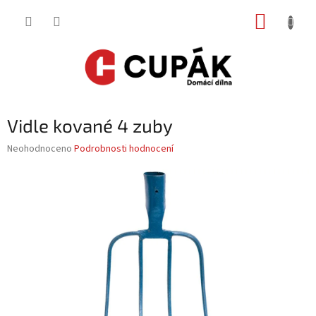
Přejít
NÁKUP
na
obsah
KOŠÍK
Vidle kované 4 zuby
Průměrné
Neohodnoceno
Podrobnosti hodnocení
hodnocení
produktu
je
0,0
z
5
hvězdiček.