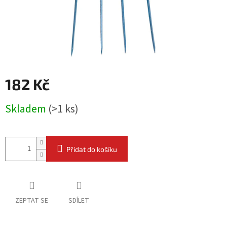
182 Kč
Měrná
Skladem
(
>1 ks
)
cena:
Přidat do košíku
ZEPTAT SE
SDÍLET