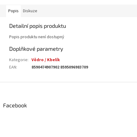
Popis
Diskuze
Detailní popis produktu
Popis produktu není dostupný
Doplňkové parametry
Kategorie
:
Vědro / Kbelík
EAN
:
8590474907902 8595096983709
Z
á
p
a
Facebook
t
í