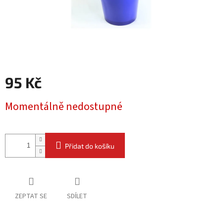
95 Kč
Měrná
Momentálně nedostupné
cena:
Přidat do košíku
ZEPTAT SE
SDÍLET