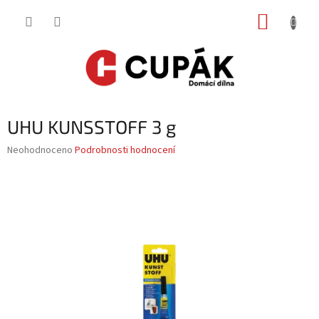
Přejít
NÁKUP
na
obsah
KOŠÍK
UHU KUNSSTOFF 3 g
Průměrné
Neohodnoceno
Podrobnosti hodnocení
hodnocení
produktu
je
0,0
z
5
hvězdiček.