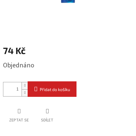
74 Kč
Měrná
Objednáno
cena:
Přidat do košíku
ZEPTAT SE
SDÍLET