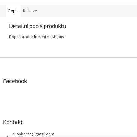
Popis
Diskuze
Detailní popis produktu
Popis produktu není dostupný
Z
á
p
a
Facebook
t
í
Kontakt
cupakbrno
@
gmail.com