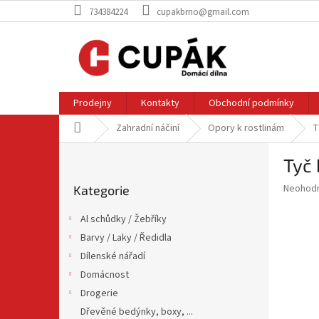
Přejít
734384224
cupakbrno@gmail.com
na
obsah
Prodejny
Kontakty
Obchodní podmínky
Domů
Zahradní náčiní
Opory k rostlinám
T
P
Tyč
o
Přeskočit
s
Průměr
Neohod
Kategorie
kategorie
t
hodnoce
r
produkt
Al schůdky / Žebříky
a
je
Barvy / Laky / Ředidla
0,0
n
z
Dílenské nářadí
n
5
í
Domácnost
hvězdič
p
Drogerie
a
Dřevěné bedýnky, boxy, ...