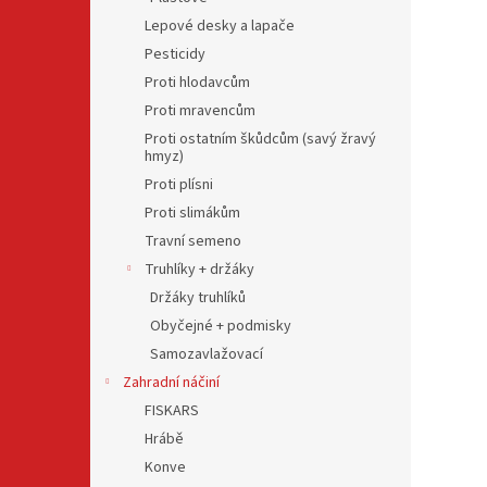
Lepové desky a lapače
Pesticidy
Proti hlodavcům
Proti mravencům
Proti ostatním škůdcům (savý žravý
hmyz)
Proti plísni
Proti slimákům
Travní semeno
Truhlíky + držáky
Držáky truhlíků
Obyčejné + podmisky
Samozavlažovací
Zahradní náčiní
FISKARS
Hrábě
Konve