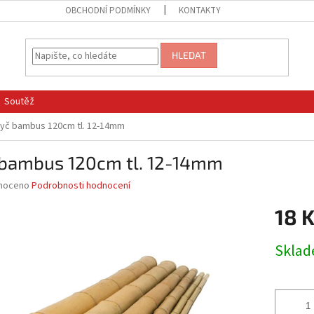
OBCHODNÍ PODMÍNKY
KONTAKTY
HLEDAT
Soutěž
yč bambus 120cm tl. 12-14mm
 bambus 120cm tl. 12-14mm
né
noceno
Podrobnosti hodnocení
ní
18 
u
Měrná
Skla
cena:
ek.