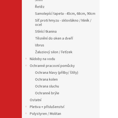
5mm
Řetěz
Samolepící tapeta - 45cm, 68cm, 90cm
Síť proti hmyzu - sklovlákno / hliník /
ocel
Stínící tkanina
Těsnění do oken a dveří
Ubrus
Žaluziový silon / řetízek
Nádoby na vodu
Ochranné pracovní pomůcky
Ochrana hlavy (přilby/ štíty)
Ochrana kolen
Ochrana sluchu
Ochranné brýle
Ostatní
Pletiva + příslušenství
Polystyren / Molitan