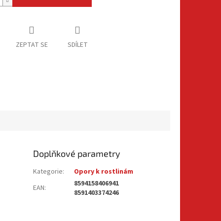
ZEPTAT SE
SDÍLET
Doplňkové parametry
Kategorie
:
Opory k rostlinám
8594158406941
EAN
:
8591403374246