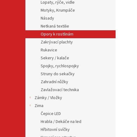
Lopaty, rýče, vidle
Motyky, Krumpáče
Násady
Netkaná textilie
Opory k rostlinám
Zakrývací plachty
Rukavice
Sekery / kalače
Spojky, rychlospojky
Struny do sekačky
Zahradní nůžky
Zavlažovací technika
Zámky / Vložky
Zima
Čepice LED
Hrabla / Dekáče na led
Hřbitovní svíčky