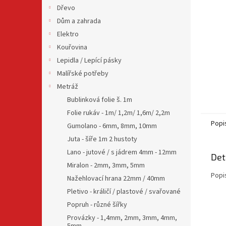
n
Dřevo
e
Dům a zahrada
l
Elektro
Kouřovina
Lepidla / Lepící pásky
Malířské potřeby
Metráž
Bublinková folie š. 1m
Folie rukáv - 1m/ 1,2m/ 1,6m/ 2,2m
Popi
Gumolano - 6mm, 8mm, 10mm
Juta - šíře 1m 2 hustoty
Lano - jutové / s jádrem 4mm - 12mm
Det
Miralon - 2mm, 3mm, 5mm
Popi
Nažehlovací hrana 22mm / 40mm
Pletivo - králičí / plastové / svařované
Popruh - různé šířky
Provázky - 1,4mm, 2mm, 3mm, 4mm,