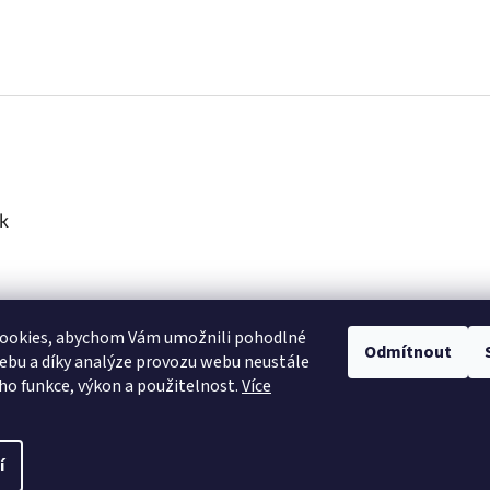
k
ookies, abychom Vám umožnili pohodlné
Odmítnout
ebu a díky analýze provozu webu neustále
eho funkce, výkon a použitelnost.
Více
í