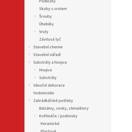
Podložky
Skoby s vrutem
Šrouby
Úhelníky
Vruty
Závitová tyč
Stavební chemie
Stavební nářadí
Substráty a hnojiva
Hnojiva
Substráty
Vánoční dekorace
Vodoinstalo
Zahrádkářské potřeby
Balzámy, vosky, stimulátory
Květináče / podmisky
Keramické
Plastové