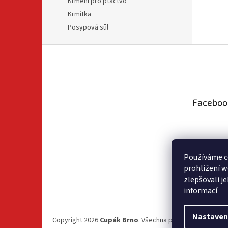
Krmení pro ptactvo
Krmítka
Posypová sůl
Z
á
p
a
t
Faceboo
í
Používáme c
prohlížení w
zlepšovali j
informací
Nastaven
Copyright 2026
Cupák Brno
. Všechna práva vyhrazena.