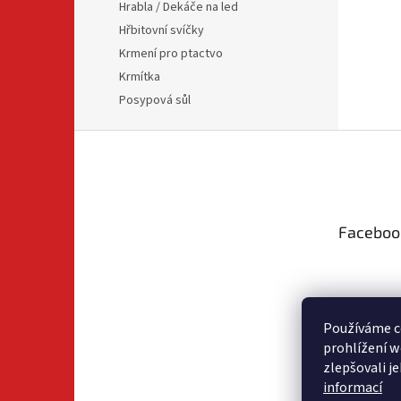
Hrabla / Dekáče na led
Hřbitovní svíčky
Krmení pro ptactvo
Krmítka
Posypová sůl
Z
á
p
a
t
Faceboo
í
Používáme c
prohlížení w
zlepšovali j
informací