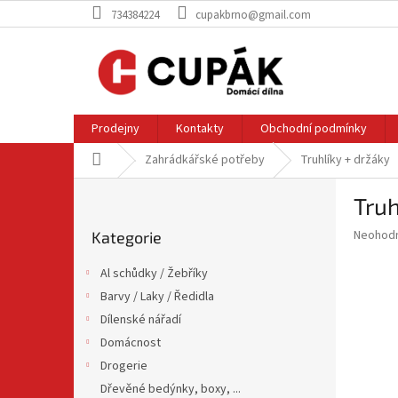
Přejít
734384224
cupakbrno@gmail.com
na
obsah
Prodejny
Kontakty
Obchodní podmínky
Domů
Zahrádkářské potřeby
Truhlíky + držáky
P
Truh
o
Přeskočit
s
Průměr
Neohod
Kategorie
kategorie
t
hodnoce
r
produkt
Al schůdky / Žebříky
a
je
Barvy / Laky / Ředidla
0,0
n
z
Dílenské nářadí
n
5
í
Domácnost
hvězdič
p
Drogerie
a
Dřevěné bedýnky, boxy, ...