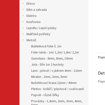
n
Dřevo
e
Dům a zahrada
l
Elektro
Kouřovina
Lepidla / Lepící pásky
Malířské potřeby
Metráž
Bublinková folie š. 1m
Folie rukáv - 1m/ 1,2m/ 1,6m/ 2,2m
Popi
Gumolano - 6mm, 8mm, 10mm
Juta - šíře 1m 2 hustoty
Lano - jutové / s jádrem 4mm - 12mm
Det
Miralon - 2mm, 3mm, 5mm
Popi
Nažehlovací hrana 22mm / 40mm
Pletivo - králičí / plastové / svařované
Popruh - různé šířky
Provázky - 1,4mm, 2mm, 3mm, 4mm,