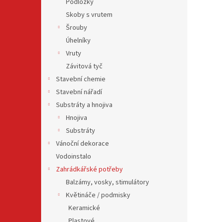
Podložky
Skoby s vrutem
Šrouby
Úhelníky
Vruty
Závitová tyč
Stavební chemie
Stavební nářadí
Substráty a hnojiva
Hnojiva
Substráty
Vánoční dekorace
Vodoinstalo
Zahrádkářské potřeby
Balzámy, vosky, stimulátory
Květináče / podmisky
Keramické
Plastové