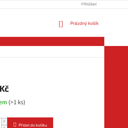
Přihlášení
NÁKUPNÍ
Prázdný košík
KOŠÍK
 Kč
dem
(
>1 ks
)
Přidat do košíku