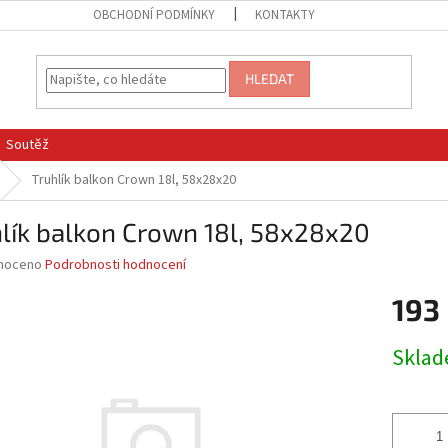
OBCHODNÍ PODMÍNKY
KONTAKTY
HLEDAT
Soutěž
Truhlík balkon Crown 18l, 58x28x20
lík balkon Crown 18l, 58x28x20
né
noceno
Podrobnosti hodnocení
ní
193
u
Měrná
Skla
cena:
ek.