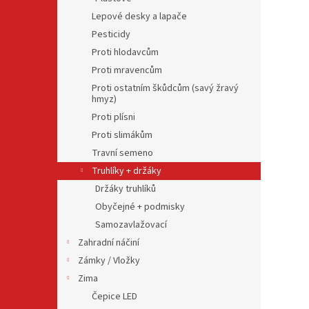
Lepové desky a lapače
Pesticidy
Proti hlodavcům
Proti mravencům
Proti ostatním škůdcům (savý žravý
hmyz)
Proti plísni
Proti slimákům
Travní semeno
Truhlíky + držáky
Držáky truhlíků
Obyčejné + podmisky
Samozavlažovací
Zahradní náčiní
Zámky / Vložky
Zima
Čepice LED