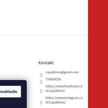
Kontakt
cupakbrno
@
gmail.com
734384224
https://www.facebook.co
m/cupakbrno
Souhlasím
https://www.instagram.co
m/cupakbrno/