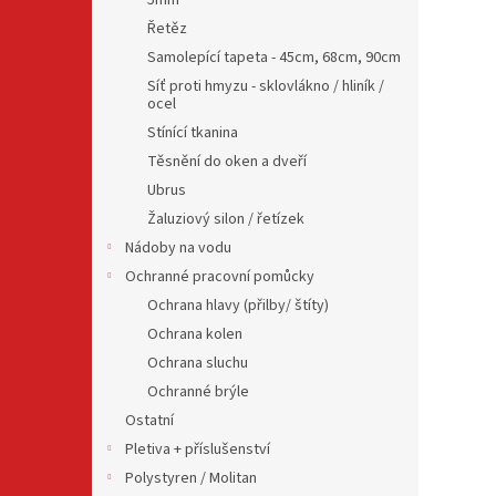
5mm
Řetěz
Samolepící tapeta - 45cm, 68cm, 90cm
Síť proti hmyzu - sklovlákno / hliník /
ocel
Stínící tkanina
Těsnění do oken a dveří
Ubrus
Žaluziový silon / řetízek
Nádoby na vodu
Ochranné pracovní pomůcky
Ochrana hlavy (přilby/ štíty)
Ochrana kolen
Ochrana sluchu
Ochranné brýle
Ostatní
Pletiva + příslušenství
Polystyren / Molitan