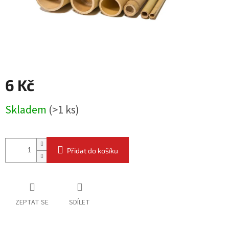
6 Kč
Měrná
Skladem
(
>1 ks
)
cena:
Přidat do košíku
ZEPTAT SE
SDÍLET