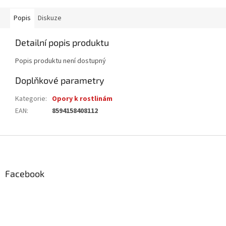
Popis
Diskuze
Detailní popis produktu
Popis produktu není dostupný
Doplňkové parametry
Kategorie
:
Opory k rostlinám
EAN
:
8594158408112
Z
á
p
a
Facebook
t
í