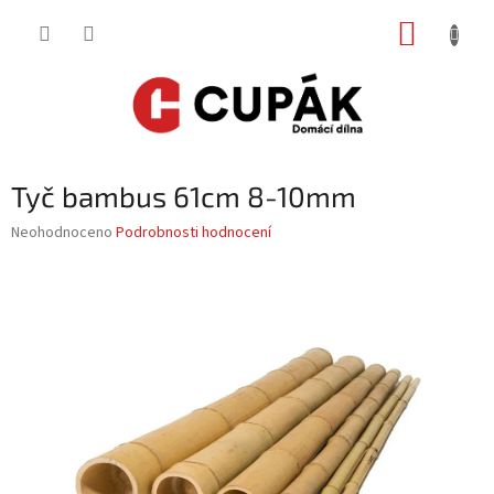
Přejít
NÁKUP
na
obsah
KOŠÍK
Tyč bambus 61cm 8-10mm
Průměrné
Neohodnoceno
Podrobnosti hodnocení
hodnocení
produktu
je
0,0
z
5
hvězdiček.