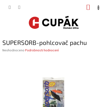
Přejít
NÁKUP
na
obsah
KOŠÍK
SUPERSORB-pohlcovač pachu
Průměrné
Neohodnoceno
Podrobnosti hodnocení
hodnocení
produktu
je
0,0
z
5
hvězdiček.