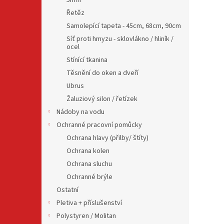
5mm
Řetěz
Samolepící tapeta - 45cm, 68cm, 90cm
Síť proti hmyzu - sklovlákno / hliník /
ocel
Stínící tkanina
Těsnění do oken a dveří
Ubrus
Žaluziový silon / řetízek
Nádoby na vodu
Ochranné pracovní pomůcky
Ochrana hlavy (přilby/ štíty)
Ochrana kolen
Ochrana sluchu
Ochranné brýle
Ostatní
Pletiva + příslušenství
Polystyren / Molitan