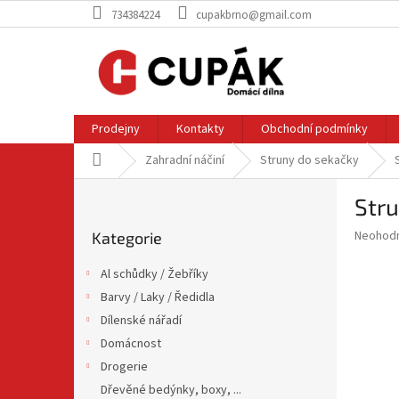
Přejít
734384224
cupakbrno@gmail.com
na
obsah
Prodejny
Kontakty
Obchodní podmínky
Domů
Zahradní náčiní
Struny do sekačky
P
Str
o
Přeskočit
s
Průměr
Neohod
Kategorie
kategorie
t
hodnoce
r
produkt
Al schůdky / Žebříky
a
je
Barvy / Laky / Ředidla
0,0
n
z
Dílenské nářadí
n
5
í
Domácnost
hvězdič
p
Drogerie
a
Dřevěné bedýnky, boxy, ...