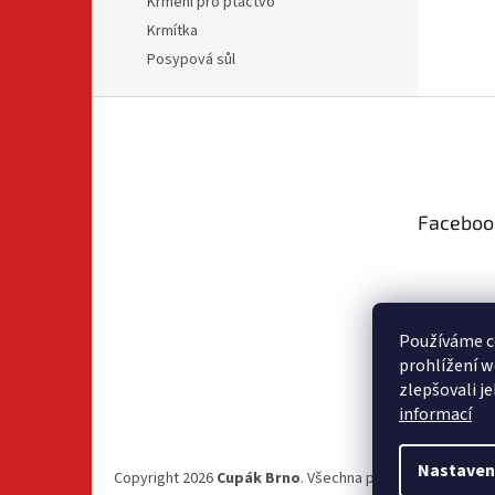
Krmení pro ptactvo
Krmítka
Posypová sůl
Z
á
p
a
t
Faceboo
í
Používáme c
prohlížení w
zlepšovali j
informací
Nastaven
Copyright 2026
Cupák Brno
. Všechna práva vyhrazena.