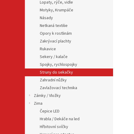
Lopaty, rýče, vidle
Motyky, Krumpáče
Násady
Netkaná textilie
Opory k rostlinám
Zakrývací plachty
Rukavice
Sekery / kalače
Spojky, rychlospojky
Struny do sekačky
Zahradní nůžky
Zavlažovací technika
Zámky / Vložky
Zima
Čepice LED
Hrabla / Dekáče na led
Hřbitovní svíčky