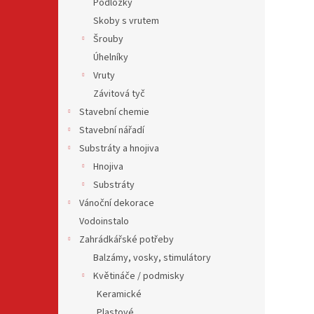
Podložky
Skoby s vrutem
Šrouby
Úhelníky
Vruty
Závitová tyč
Stavební chemie
Stavební nářadí
Substráty a hnojiva
Hnojiva
Substráty
Vánoční dekorace
Vodoinstalo
Zahrádkářské potřeby
Balzámy, vosky, stimulátory
Květináče / podmisky
Keramické
Plastové