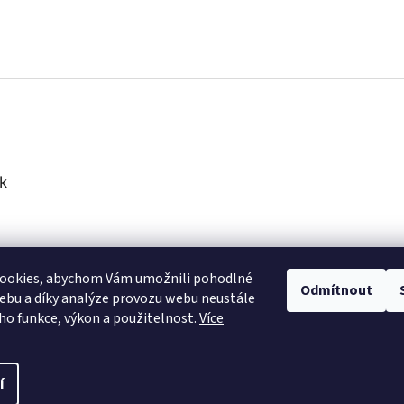
k
ookies, abychom Vám umožnili pohodlné
Odmítnout
ebu a díky analýze provozu webu neustále
eho funkce, výkon a použitelnost.
Více
í