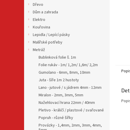
n
Dřevo
e
Dům a zahrada
l
Elektro
Kouřovina
Lepidla / Lepící pásky
Malířské potřeby
Metráž
Bublinková folie š. 1m
Folie rukáv - 1m/ 1,2m/ 1,6m/ 2,2m
Popi
Gumolano - 6mm, 8mm, 10mm
Juta - šíře 1m 2 hustoty
Lano - jutové / s jádrem 4mm - 12mm
Det
Miralon - 2mm, 3mm, 5mm
Popi
Nažehlovací hrana 22mm / 40mm
Pletivo - králičí / plastové / svařované
Popruh - různé šířky
Provázky - 1,4mm, 2mm, 3mm, 4mm,