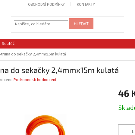
OBCHODNÍ PODMÍNKY
KONTAKTY
HLEDAT
Soutěž
Struna do sekačky 2,4mmx15m kulatá
una do sekačky 2,4mmx15m kulatá
né
noceno
Podrobnosti hodnocení
ní
46 
u
Měrná
Skla
cena:
ek.