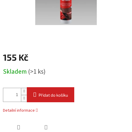
155 Kč
Měrná
Skladem
(
>1 ks
)
cena:
Přidat do košíku
Detailní informace