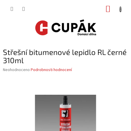
Přejít
NÁKUP
na
obsah
KOŠÍK
Střešní bitumenové lepidlo RL černé
310ml
Průměrné
Neohodnoceno
Podrobnosti hodnocení
hodnocení
produktu
je
0,0
z
5
hvězdiček.