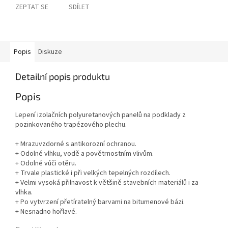
ZEPTAT SE
SDÍLET
Popis
Diskuze
Detailní popis produktu
Popis
Lepení izolačních polyuretanových panelů na podklady z
pozinkovaného trapézového plechu.
+ Mrazuvzdorné s antikorozní ochranou.
+ Odolné vlhku, vodě a povětrnostním vlivům.
+ Odolné vůči otěru.
+ Trvale plastické i při velkých tepelných rozdílech.
+ Velmi vysoká přilnavost k většině stavebních materiálů i za
vlhka.
+ Po vytvrzení přetíratelný barvami na bitumenové bázi.
+ Nesnadno hořlavé.