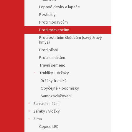
Lepové desky a lapače
Pesticidy
Proti hlodavcům
Proti mravencům
Proti ostatním škůdcům (savý žravý
hmyz)
Proti plísni
Proti slimákům
Travní semeno
Truhlíky + držáky
Držáky truhlíků
Obyčejné + podmisky
Samozavlažovací
Zahradní náčiní
Zámky / Vložky
Zima
Čepice LED