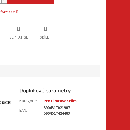
informace
ZEPTAT SE
SDÍLET
Doplňkové parametry
dace
Kategorie
:
Proti mravencům
5904517021907
EAN
:
5904517424463