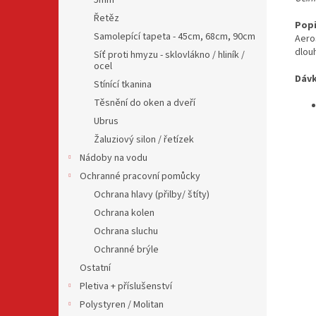
5mm
Řetěz
Popi
Samolepící tapeta - 45cm, 68cm, 90cm
Aero
dlou
Síť proti hmyzu - sklovlákno / hliník /
ocel
Dávk
Stínící tkanina
Těsnění do oken a dveří
Ubrus
Žaluziový silon / řetízek
Nádoby na vodu
Ochranné pracovní pomůcky
Ochrana hlavy (přilby/ štíty)
Ochrana kolen
Ochrana sluchu
Ochranné brýle
Ostatní
Pletiva + příslušenství
Polystyren / Molitan