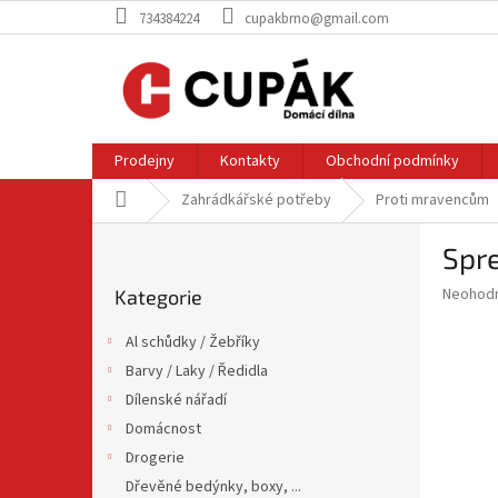
Přejít
734384224
cupakbrno@gmail.com
na
obsah
Prodejny
Kontakty
Obchodní podmínky
Domů
Zahrádkářské potřeby
Proti mravencům
P
Spr
o
Přeskočit
s
Průměr
Neohod
Kategorie
kategorie
t
hodnoce
r
produkt
Al schůdky / Žebříky
a
je
Barvy / Laky / Ředidla
0,0
n
z
Dílenské nářadí
n
5
í
Domácnost
hvězdič
p
Drogerie
a
Dřevěné bedýnky, boxy, ...