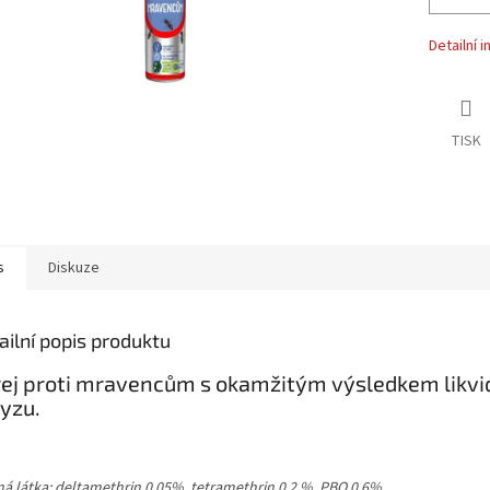
Detailní 
TISK
s
Diskuze
ailní popis produktu
ej proti mravencům s okamžitým výsledkem likvi
yzu.
ná látka: deltamethrin 0,05%, tetramethrin 0,2 %, PBO 0,6%.