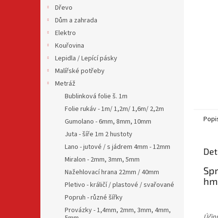
n
Dřevo
e
Dům a zahrada
l
Elektro
Kouřovina
Lepidla / Lepící pásky
Malířské potřeby
Metráž
Bublinková folie š. 1m
Folie rukáv - 1m/ 1,2m/ 1,6m/ 2,2m
Popi
Gumolano - 6mm, 8mm, 10mm
Juta - šíře 1m 2 hustoty
Lano - jutové / s jádrem 4mm - 12mm
Det
Miralon - 2mm, 3mm, 5mm
Spr
Nažehlovací hrana 22mm / 40mm
hm
Pletivo - králičí / plastové / svařované
Popruh - různé šířky
Provázky - 1,4mm, 2mm, 3mm, 4mm,
Účin