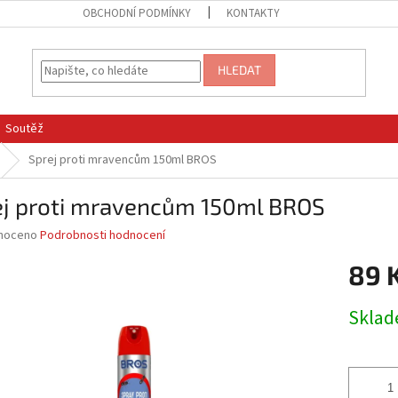
OBCHODNÍ PODMÍNKY
KONTAKTY
HLEDAT
Soutěž
Sprej proti mravencům 150ml BROS
ej proti mravencům 150ml BROS
né
noceno
Podrobnosti hodnocení
ní
89 
u
Měrná
Skla
cena:
ek.