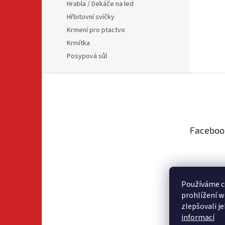
Hrabla / Dekáče na led
Hřbitovní svíčky
Krmení pro ptactvo
Krmítka
Posypová sůl
Z
á
p
a
t
Faceboo
í
Používáme c
prohlížení w
zlepšovali j
informací