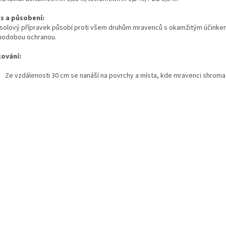
s a působení:
solový přípravek působí proti všem druhům mravenců s okamžitým účinke
hodobou ochranou.
ování:
Ze vzdálenosti 30 cm se nanáší na povrchy a místa, kde mravenci shroma