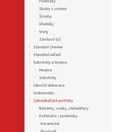
Podložky
Skoby s vrutem
Šrouby
Úhelníky
Vruty
Závitová tyč
Stavební chemie
Stavební nářadí
Substráty a hnojiva
Hnojiva
Substráty
Vánoční dekorace
Vodoinstalo
Zahrádkářské potřeby
Balzámy, vosky, stimulátory
Květináče / podmisky
Keramické
Plastové