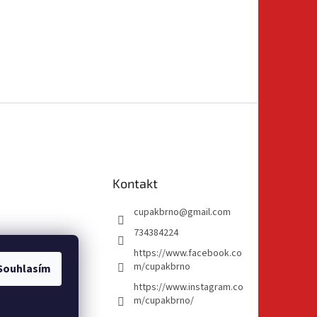
Kontakt
cupakbrno
@
gmail.com
734384224
https://www.facebook.co
m/cupakbrno
Souhlasím
https://www.instagram.co
m/cupakbrno/