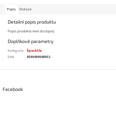
Popis
Diskuze
Detailní popis produktu
Popis produktu není dostupný
Doplňkové parametry
Kategorie
:
Špachtle
EAN
:
8590499048932
Z
á
p
a
Facebook
t
í