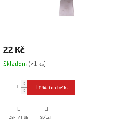
22 Kč
Měrná
Skladem
(
>1 ks
)
cena:
Přidat do košíku
ZEPTAT SE
SDÍLET