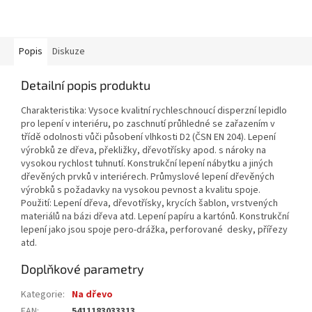
Popis
Diskuze
Detailní popis produktu
Charakteristika: Vysoce kvalitní rychleschnoucí disperzní lepidlo
pro lepení v interiéru, po zaschnutí průhledné se zařazením v
třídě odolnosti vůči působení vlhkosti D2 (ČSN EN 204). Lepení
výrobků ze dřeva, překližky, dřevotřísky apod. s nároky na
vysokou rychlost tuhnutí. Konstrukční lepení nábytku a jiných
dřevěných prvků v interiérech. Průmyslové lepení dřevěných
výrobků s požadavky na vysokou pevnost a kvalitu spoje.
Použití: Lepení dřeva, dřevotřísky, krycích šablon, vrstvených
materiálů na bázi dřeva atd. Lepení papíru a kartónů. Konstrukční
lepení jako jsou spoje pero-drážka, perforované desky, přířezy
atd.
Doplňkové parametry
Kategorie
:
Na dřevo
EAN
:
5411183033313