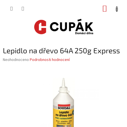
Přejít
NÁKUP
na
obsah
KOŠÍK
Lepidlo na dřevo 64A 250g Express
Průměrné
Neohodnoceno
Podrobnosti hodnocení
hodnocení
produktu
je
0,0
z
5
hvězdiček.