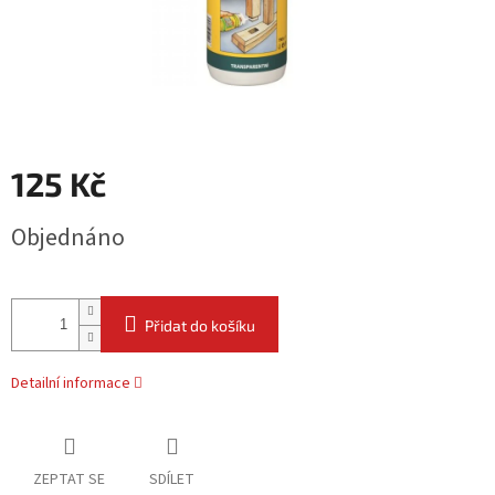
125 Kč
Měrná
Objednáno
cena:
Přidat do košíku
Detailní informace
ZEPTAT SE
SDÍLET