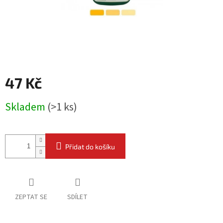
47 Kč
Měrná
Skladem
(
>1 ks
)
cena:
Přidat do košíku
ZEPTAT SE
SDÍLET