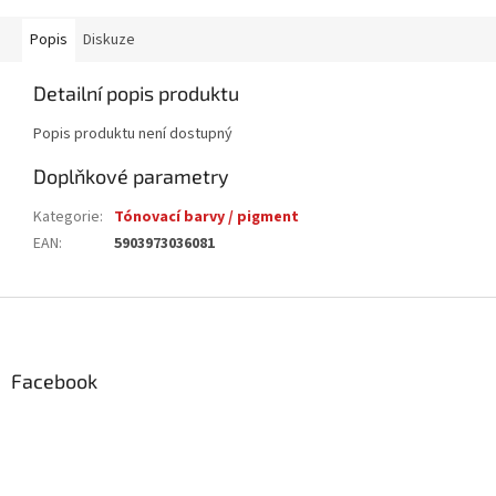
Popis
Diskuze
Detailní popis produktu
Popis produktu není dostupný
Doplňkové parametry
Kategorie
:
Tónovací barvy / pigment
EAN
:
5903973036081
Z
á
p
a
Facebook
t
í