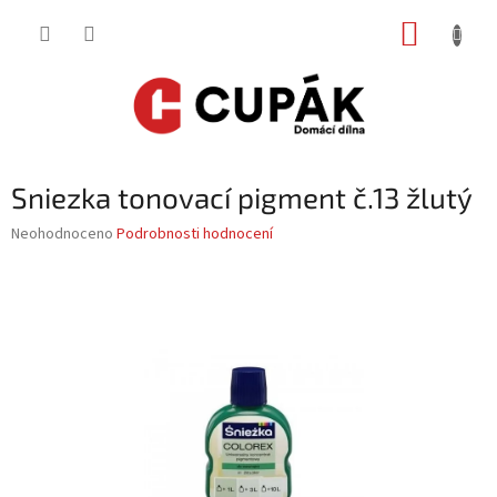
Přejít
NÁKUP
na
obsah
KOŠÍK
Sniezka tonovací pigment č.13 žlutý
Průměrné
Neohodnoceno
Podrobnosti hodnocení
hodnocení
produktu
je
0,0
z
5
hvězdiček.