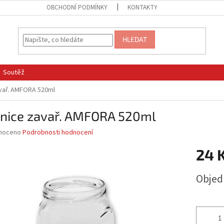
OBCHODNÍ PODMÍNKY
KONTAKTY
HLEDAT
Soutěž
avař. AMFORA 520ml
enice zavař. AMFORA 520ml
né
noceno
Podrobnosti hodnocení
ní
24 
u
Měrná
Obje
cena:
ek.