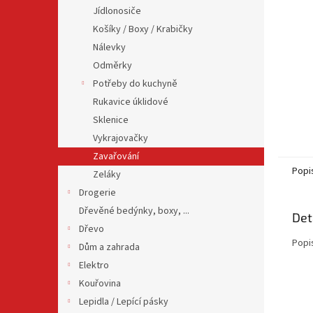
n
Jídlonosiče
e
Košíky / Boxy / Krabičky
l
Nálevky
Odměrky
Potřeby do kuchyně
Rukavice úklidové
Sklenice
Vykrajovačky
Zavařování
Popi
Zeláky
Drogerie
Dřevěné bedýnky, boxy, ...
Det
Dřevo
Popi
Dům a zahrada
Elektro
Kouřovina
Lepidla / Lepící pásky