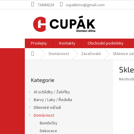
Přejít
734384224
cupakbrno@gmail.com
na
obsah
Prodejny
Kontakty
Obchodní podmínky
Domů
Domácnost
Zavařování
Sklenice z
P
Skl
o
Přeskočit
s
Průměr
Neohod
Kategorie
kategorie
t
hodnoce
r
produkt
Al schůdky / Žebříky
a
je
Barvy / Laky / Ředidla
0,0
n
z
Dílenské nářadí
n
5
í
Domácnost
hvězdič
p
Bombičky
a
Dekorace