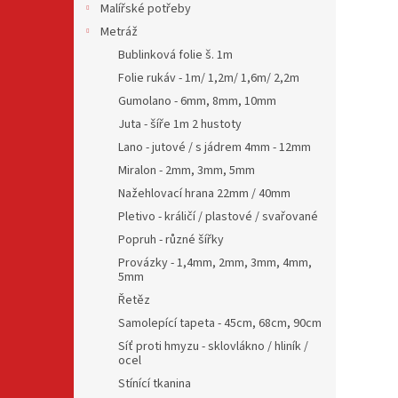
Malířské potřeby
Metráž
Bublinková folie š. 1m
Folie rukáv - 1m/ 1,2m/ 1,6m/ 2,2m
Gumolano - 6mm, 8mm, 10mm
Juta - šíře 1m 2 hustoty
Lano - jutové / s jádrem 4mm - 12mm
Miralon - 2mm, 3mm, 5mm
Nažehlovací hrana 22mm / 40mm
Pletivo - králičí / plastové / svařované
Popruh - různé šířky
Provázky - 1,4mm, 2mm, 3mm, 4mm,
5mm
Řetěz
Samolepící tapeta - 45cm, 68cm, 90cm
Síť proti hmyzu - sklovlákno / hliník /
ocel
Stínící tkanina