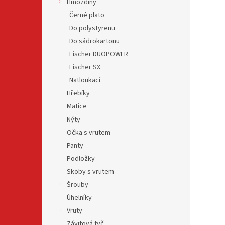
Hmoždiny
Černé plato
Do polystyrenu
Do sádrokartonu
Fischer DUOPOWER
Fischer SX
Natloukací
Hřebíky
Matice
Nýty
Očka s vrutem
Panty
Podložky
Skoby s vrutem
Šrouby
Úhelníky
Vruty
Závitová tyč