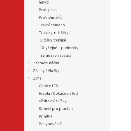
hmyz)
Proti plísni
Proti slimákům
Travní semeno
Truhlíky + držáky
Držáky truhlíků
Obyčejné + podmisky
Samozavlažovací
Zahradní náčiní
Zámky / Vložky
Zima
Čepice LED
Hrabla / Dekáče na led
Hřbitovní svíčky
Krmení pro ptactvo
Krmítka
Posypová sůl