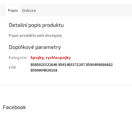
Popis
Diskuze
Detailní popis produktu
Popis produktu není dostupný
Doplňkové parametry
Kategorie
:
Spojky, rychlospojky
8585023322640 8591403371207 8590499086682
EAN
:
8590804020158
Z
á
p
a
Facebook
t
í