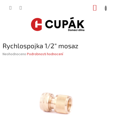
Přejít
NÁKUP
na
obsah
KOŠÍK
Rychlospojka 1/2" mosaz
Průměrné
Neohodnoceno
Podrobnosti hodnocení
hodnocení
produktu
je
0,0
z
5
hvězdiček.