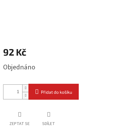
92 Kč
Měrná
Objednáno
cena:
Přidat do košíku
ZEPTAT SE
SDÍLET