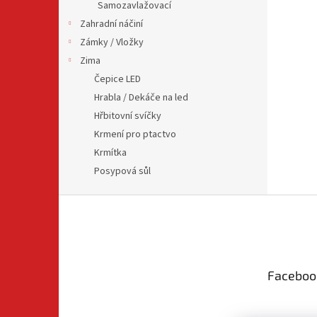
Samozavlažovací
Zahradní náčiní
Zámky / Vložky
Zima
Čepice LED
Hrabla / Dekáče na led
Hřbitovní svíčky
Krmení pro ptactvo
Krmítka
Posypová sůl
Z
á
p
a
t
Faceboo
í