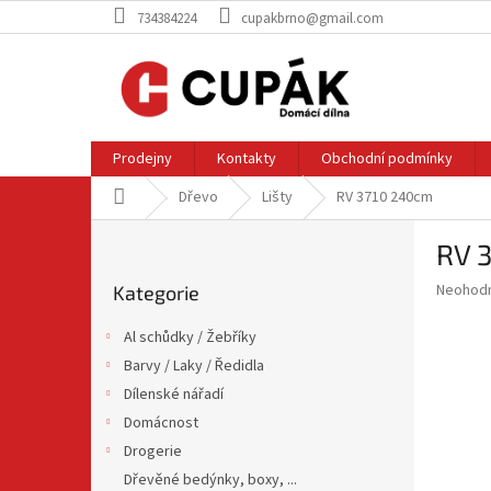
Přejít
734384224
cupakbrno@gmail.com
na
obsah
Prodejny
Kontakty
Obchodní podmínky
Domů
Dřevo
Lišty
RV 3710 240cm
P
RV 
o
Přeskočit
s
Průměr
Neohod
Kategorie
kategorie
t
hodnoce
r
produkt
Al schůdky / Žebříky
a
je
Barvy / Laky / Ředidla
0,0
n
z
Dílenské nářadí
n
5
í
Domácnost
hvězdič
p
Drogerie
a
Dřevěné bedýnky, boxy, ...