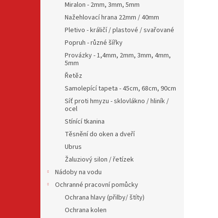
Miralon - 2mm, 3mm, 5mm
Nažehlovací hrana 22mm / 40mm
Pletivo - králičí / plastové / svařované
Popruh - různé šířky
Provázky - 1,4mm, 2mm, 3mm, 4mm,
5mm
Řetěz
Samolepící tapeta - 45cm, 68cm, 90cm
Síť proti hmyzu - sklovlákno / hliník /
ocel
Stínící tkanina
Těsnění do oken a dveří
Ubrus
Žaluziový silon / řetízek
Nádoby na vodu
Ochranné pracovní pomůcky
Ochrana hlavy (přilby/ štíty)
Ochrana kolen