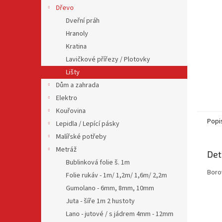
n
Dřevo
e
Dveřní práh
l
Hranoly
Kratina
Lavičkové přířezy / Plotovky
Lišty
Dům a zahrada
Elektro
Kouřovina
Popi
Lepidla / Lepící pásky
Malířské potřeby
Metráž
Det
Bublinková folie š. 1m
Boro
Folie rukáv - 1m/ 1,2m/ 1,6m/ 2,2m
Gumolano - 6mm, 8mm, 10mm
Juta - šíře 1m 2 hustoty
Lano - jutové / s jádrem 4mm - 12mm