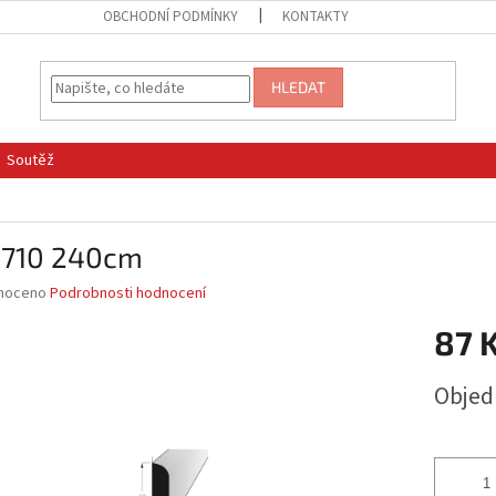
OBCHODNÍ PODMÍNKY
KONTAKTY
HLEDAT
Soutěž
3710 240cm
né
noceno
Podrobnosti hodnocení
ní
87 
u
Měrná
Obje
cena:
ek.