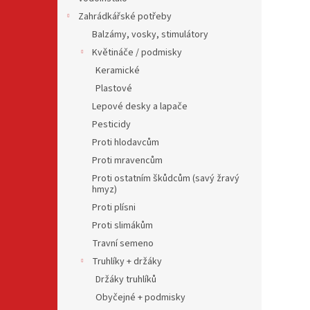
Zahrádkářské potřeby
Balzámy, vosky, stimulátory
Květináče / podmisky
Keramické
Plastové
Lepové desky a lapače
Pesticidy
Proti hlodavcům
Proti mravencům
Proti ostatním škůdcům (savý žravý
hmyz)
Proti plísni
Proti slimákům
Travní semeno
Truhlíky + držáky
Držáky truhlíků
Obyčejné + podmisky