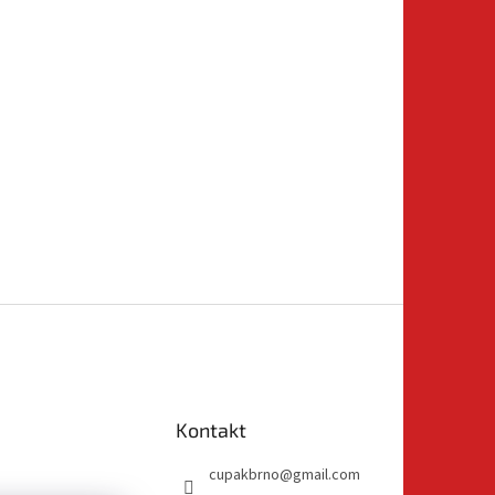
Kontakt
cupakbrno
@
gmail.com