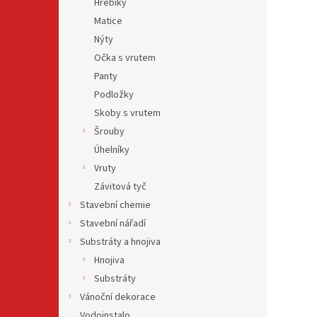
Hřebíky
Matice
Nýty
Očka s vrutem
Panty
Podložky
Skoby s vrutem
Šrouby
Úhelníky
Vruty
Závitová tyč
Stavební chemie
Stavební nářadí
Substráty a hnojiva
Hnojiva
Substráty
Vánoční dekorace
Vodoinstalo