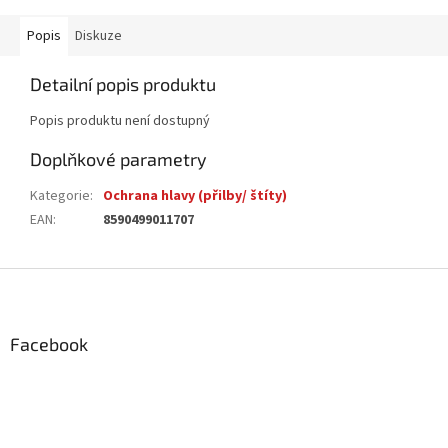
Popis
Diskuze
Detailní popis produktu
Popis produktu není dostupný
Doplňkové parametry
Kategorie
:
Ochrana hlavy (přilby/ štíty)
EAN
:
8590499011707
Z
á
p
a
Facebook
t
í