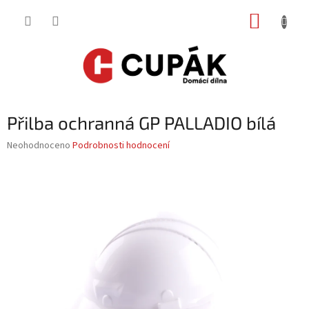
Přejít
NÁKUP
na
obsah
KOŠÍK
Přilba ochranná GP PALLADIO bílá
Průměrné
Neohodnoceno
Podrobnosti hodnocení
hodnocení
produktu
je
0,0
z
5
hvězdiček.