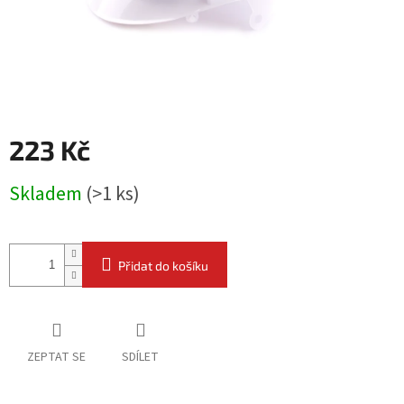
223 Kč
Měrná
Skladem
(
>1 ks
)
cena:
Přidat do košíku
ZEPTAT SE
SDÍLET