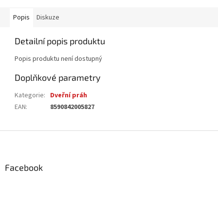
Popis
Diskuze
Detailní popis produktu
Popis produktu není dostupný
Doplňkové parametry
Kategorie
:
Dveřní práh
EAN
:
8590842005827
Z
á
p
a
Facebook
t
í