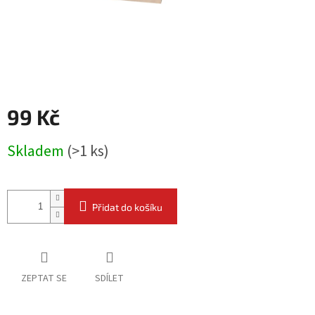
99 Kč
Měrná
Skladem
(
>1 ks
)
cena:
Přidat do košíku
ZEPTAT SE
SDÍLET