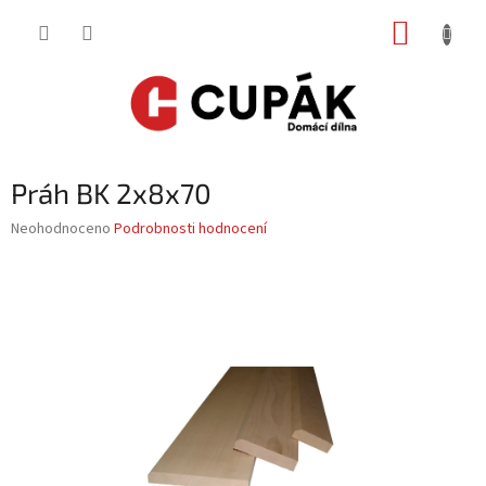
Přejít
NÁKUP
na
obsah
KOŠÍK
Práh BK 2x8x70
Průměrné
Neohodnoceno
Podrobnosti hodnocení
hodnocení
produktu
je
0,0
z
5
hvězdiček.