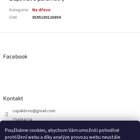
Kategorie
:
Na dřevo
EAN
:
8595100126894
Z
á
p
a
Facebook
t
í
Kontakt
cupakbrno
@
gmail.com
734384224
https://www.facebook.com/cupakbrno
Používáme cookies, abychom Vám umožnili pohodlné
prohlížení webu a díky analýze provozu webu neustále
https://www.instagram.com/cupakbrno/