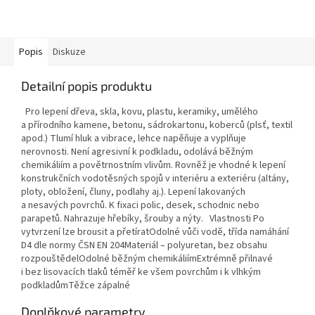
Popis
Diskuze
Detailní popis produktu
Pro lepení dřeva, skla, kovu, plastu, keramiky, umělého
a přírodního kamene, betonu, sádrokartonu, koberců (plsť, textil
apod.) Tlumí hluk a vibrace, lehce napěňuje a vyplňuje
nerovnosti. Není agresivní k podkladu, odolává běžným
chemikáliím a povětrnostním vlivům. Rovněž je vhodné k lepení
konstrukčních vodotěsných spojů v interiéru a exteriéru (altány,
ploty, obložení, čluny, podlahy aj.). Lepení lakovaných
a nesavých povrchů. K fixaci polic, desek, schodnic nebo
parapetů. Nahrazuje hřebíky, šrouby a nýty. Vlastnosti Po
vytvrzení lze brousit a přetíratOdolné vůči vodě, třída namáhání
D4 dle normy ČSN EN 204Materiál – polyuretan, bez obsahu
rozpouštědelOdolné běžným chemikáliímExtrémně přilnavé
i bez lisovacích tlaků téměř ke všem povrchům i k vlhkým
podkladůmTěžce zápalné
Doplňkové parametry