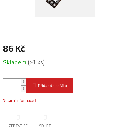
86 Kč
Měrná
Skladem
(
>1 ks
)
cena:
Přidat do košíku
Detailní informace
ZEPTAT SE
SDÍLET