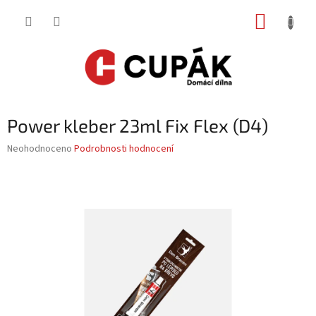
Přejít
NÁKUP
na
obsah
KOŠÍK
Power kleber 23ml Fix Flex (D4)
Průměrné
Neohodnoceno
Podrobnosti hodnocení
hodnocení
produktu
je
0,0
z
5
hvězdiček.