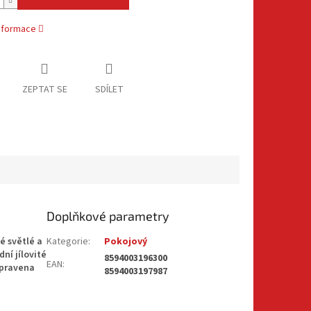
informace
ZEPTAT SE
SDÍLET
Doplňkové parametry
 světlé a
Kategorie
:
Pokojový
ní jílovité
8594003196300
EAN
:
upravena
8594003197987