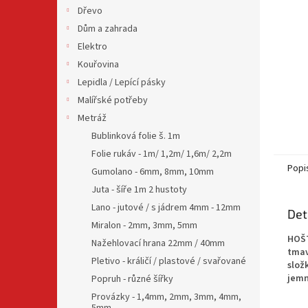
n
Dřevo
e
Dům a zahrada
l
Elektro
Kouřovina
Lepidla / Lepící pásky
Malířské potřeby
Metráž
Bublinková folie š. 1m
Folie rukáv - 1m/ 1,2m/ 1,6m/ 2,2m
Popi
Gumolano - 6mm, 8mm, 10mm
Juta - šíře 1m 2 hustoty
Lano - jutové / s jádrem 4mm - 12mm
Det
Miralon - 2mm, 3mm, 5mm
HOŠT
Nažehlovací hrana 22mm / 40mm
tmav
Pletivo - králičí / plastové / svařované
slož
jemn
Popruh - různé šířky
Provázky - 1,4mm, 2mm, 3mm, 4mm,