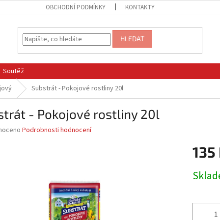
OBCHODNÍ PODMÍNKY
KONTAKTY
HLEDAT
Soutěž
jový
Substrát - Pokojové rostliny 20l
trát - Pokojové rostliny 20l
né
noceno
Podrobnosti hodnocení
ní
135
u
Měrná
Skla
cena:
ek.