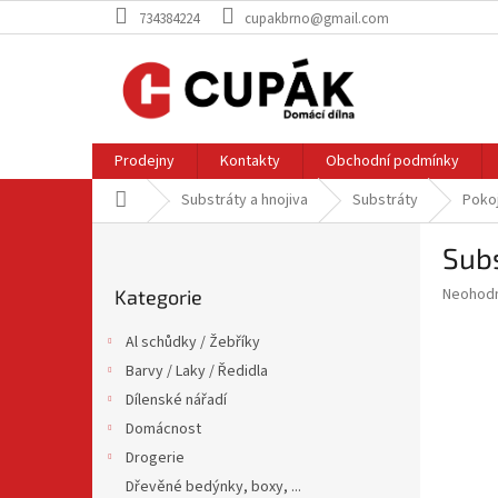
Přejít
734384224
cupakbrno@gmail.com
na
obsah
Prodejny
Kontakty
Obchodní podmínky
Domů
Substráty a hnojiva
Substráty
Poko
P
Subs
o
Přeskočit
s
Průměr
Neohod
Kategorie
kategorie
t
hodnoce
r
produkt
Al schůdky / Žebříky
a
je
Barvy / Laky / Ředidla
0,0
n
z
Dílenské nářadí
n
5
í
Domácnost
hvězdič
p
Drogerie
a
Dřevěné bedýnky, boxy, ...