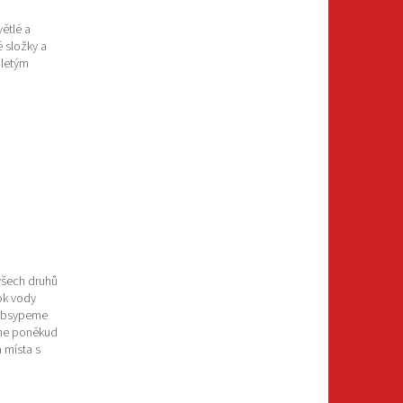
větlé a
é složky a
mletým
všech druhů
ok vody
 obsypeme
áme poněkud
 místa s