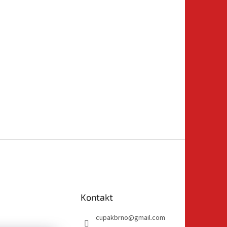
Kontakt
cupakbrno
@
gmail.com