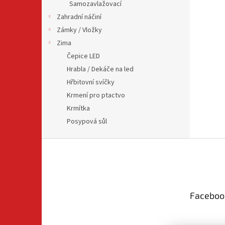
Samozavlažovací
Zahradní náčiní
Zámky / Vložky
Zima
Čepice LED
Hrabla / Dekáče na led
Hřbitovní svíčky
Krmení pro ptactvo
Krmítka
Posypová sůl
Z
á
p
a
t
Faceboo
í