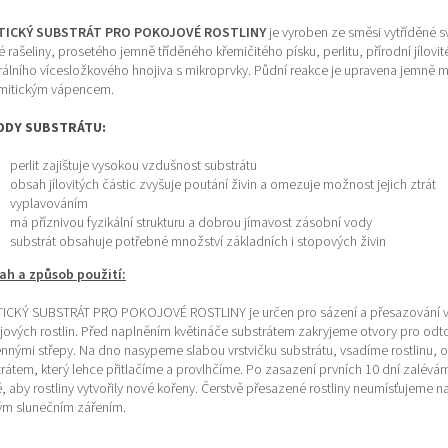
TICKÝ SUBSTRÁT PRO POKOJOVÉ ROSTLINY
je vyroben ze směsi vytříděné s
 rašeliny, prosetého jemně tříděného křemičitého písku, perlitu, přírodní jílovit
álního vícesložkového hnojiva s mikroprvky. Půdní reakce je upravena jemně 
mitickým vápencem.
ODY SUBSTRÁTU:
perlit zajištuje vysokou vzdušnost substrátu
obsah jílovitých částic zvyšuje poutání živin a omezuje možnost jejich ztrát
vyplavováním
má příznivou fyzikální strukturu a dobrou jímavost zásobní vody
substrát obsahuje potřebné množství základních i stopových živin
ah a způsob použití:
ICKÝ SUBSTRÁT PRO POKOJOVÉ ROSTLINY je určen pro sázení a přesazování 
ových rostlin. Před naplněním květináče substrátem zakryjeme otvory pro odt
nnými střepy. Na dno nasypeme slabou vrstvičku substrátu, vsadíme rostlinu,
rátem, který lehce přitlačíme a provlhčíme. Po zasazení prvních 10 dní zalév
 aby rostliny vytvořily nové kořeny. Čerstvě přesazené rostliny neumísťujeme na
ým slunečním zářením.