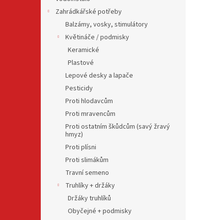
Zahrádkářské potřeby
Balzámy, vosky, stimulátory
Květináče / podmisky
Keramické
Plastové
Lepové desky a lapače
Pesticidy
Proti hlodavcům
Proti mravencům
Proti ostatním škůdcům (savý žravý
hmyz)
Proti plísni
Proti slimákům
Travní semeno
Truhlíky + držáky
Držáky truhlíků
Obyčejné + podmisky