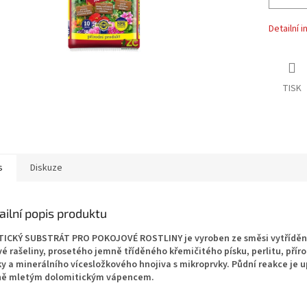
Detailní 
TISK
s
Diskuze
ailní popis produktu
ICKÝ SUBSTRÁT PRO POKOJOVÉ ROSTLINY je vyroben ze směsi vytříděné
é rašeliny, prosetého jemně tříděného křemičitého písku, perlitu, přírod
ky a minerálního vícesložkového hnojiva s mikroprvky. Půdní reakce je 
ě mletým dolomitickým vápencem.