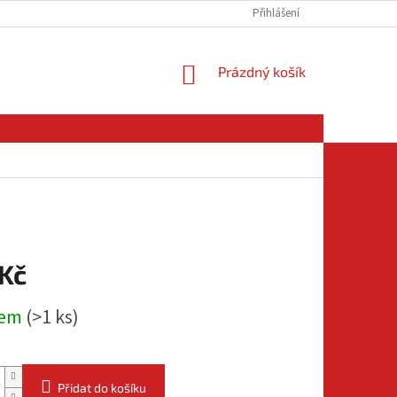
Přihlášení
NÁKUPNÍ
Prázdný košík
KOŠÍK
 Kč
dem
(
>1 ks
)
Přidat do košíku