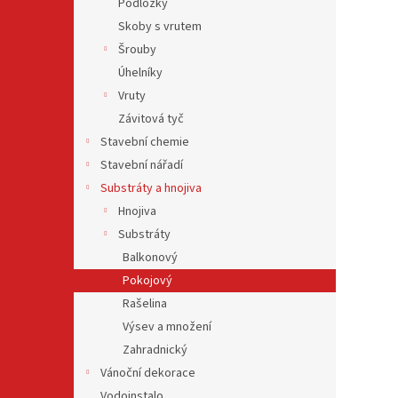
Podložky
Skoby s vrutem
Šrouby
Úhelníky
Vruty
Závitová tyč
Stavební chemie
Stavební nářadí
Substráty a hnojiva
Hnojiva
Substráty
Balkonový
Pokojový
Rašelina
Výsev a množení
Zahradnický
Vánoční dekorace
Vodoinstalo