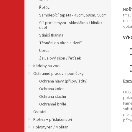
5mm
Řetěz
HOŠ
tmavé
Samolepící tapeta - 45cm, 68cm, 90cm
miner
Síť proti hmyzu - sklovlákno / hliník /
dolo
ocel
Stínící tkanina
VÝH
Těsnění do oken a dveří
Ubrus
Žaluziový silon / řetízek
Nádoby na vodu
Ochranné pracovní pomůcky
Rozs
Ochrana hlavy (přilby/ štíty)
Ochrana kolen
HOŠT
Ochrana sluchu
pokoj
kame
Ochranné brýle
subst
Ostatní
méně,
Pletiva + příslušenství
přím
Polystyren / Molitan