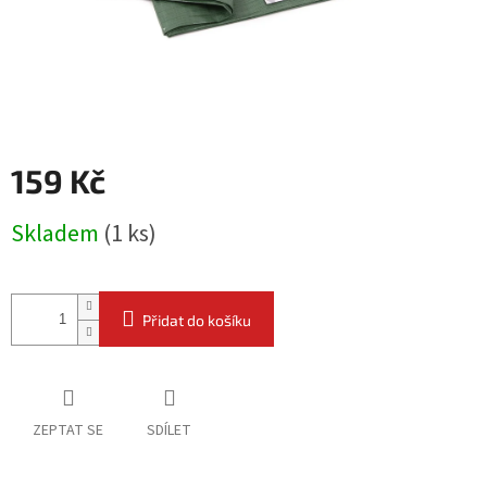
159 Kč
Měrná
Skladem
(
1 ks
)
cena:
Přidat do košíku
ZEPTAT SE
SDÍLET