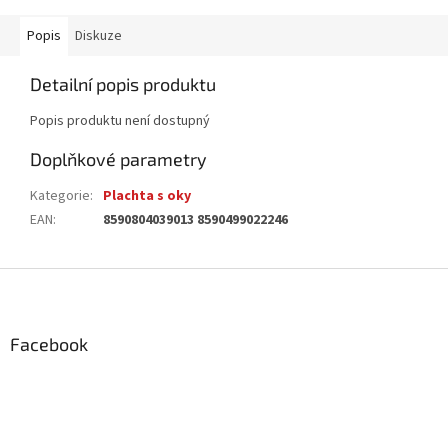
Popis
Diskuze
Detailní popis produktu
Popis produktu není dostupný
Doplňkové parametry
Kategorie
:
Plachta s oky
EAN
:
8590804039013 8590499022246
Z
á
p
a
Facebook
t
í