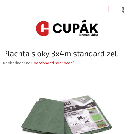
Přejít
NÁKUP
na
obsah
KOŠÍK
Plachta s oky 3x4m standard zel.
Průměrné
Neohodnoceno
Podrobnosti hodnocení
hodnocení
produktu
je
0,0
z
5
hvězdiček.